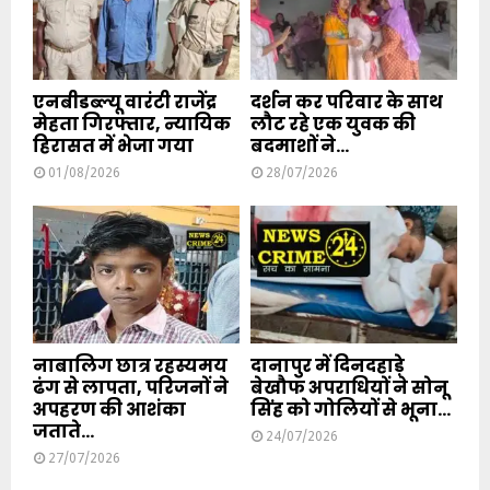
एनबीडब्ल्यू वारंटी राजेंद्र
दर्शन कर परिवार के साथ
मेहता गिरफ्तार, न्यायिक
लौट रहे एक युवक की
हिरासत में भेजा गया
बदमाशों ने...
01/08/2026
28/07/2026
नाबालिग छात्र रहस्यमय
दानापुर में दिनदहाड़े
ढंग से लापता, परिजनों ने
बेखौफ अपराधियों ने सोनू
अपहरण की आशंका
सिंह को गोलियों से भूना...
जताते...
24/07/2026
27/07/2026