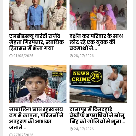
एनबीडब्ल्यू वारंटी राजेंद्र
दर्शन कर परिवार के साथ
मेहता गिरफ्तार, न्यायिक
लौट रहे एक युवक की
हिरासत में भेजा गया
बदमाशों ने...
01/08/2026
28/07/2026
नाबालिग छात्र रहस्यमय
दानापुर में दिनदहाड़े
ढंग से लापता, परिजनों ने
बेखौफ अपराधियों ने सोनू
अपहरण की आशंका
सिंह को गोलियों से भूना...
जताते...
24/07/2026
27/07/2026