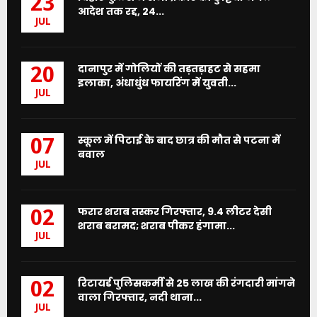
23
आदेश तक रद्द, 24...
JUL
दानापुर में गोलियों की तड़तड़ाहट से सहमा
20
इलाका, अंधाधुंध फायरिंग में युवती...
JUL
स्कूल में पिटाई के बाद छात्र की मौत से पटना में
07
बवाल
JUL
फरार शराब तस्कर गिरफ्तार, 9.4 लीटर देसी
02
शराब बरामद; शराब पीकर हंगामा...
JUL
रिटायर्ड पुलिसकर्मी से 25 लाख की रंगदारी मांगने
02
वाला गिरफ्तार, नदी थाना...
JUL