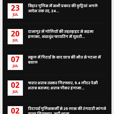
बिहार पुलिस में सभी प्रकार की छुट्टियां अगले
23
आदेश तक रद्द, 24...
JUL
दानापुर में गोलियों की तड़तड़ाहट से सहमा
20
इलाका, अंधाधुंध फायरिंग में युवती...
JUL
स्कूल में पिटाई के बाद छात्र की मौत से पटना में
07
बवाल
JUL
फरार शराब तस्कर गिरफ्तार, 9.4 लीटर देसी
02
शराब बरामद; शराब पीकर हंगामा...
JUL
रिटायर्ड पुलिसकर्मी से 25 लाख की रंगदारी मांगने
02
वाला गिरफ्तार, नदी थाना...