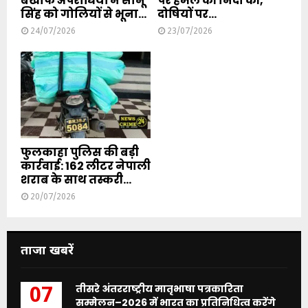
बेखौफ अपराधियों ने सोनू
पर हमले की निंदा की,
सिंह को गोलियों से भूना...
दोषियों पर...
24/07/2026
23/07/2026
फुलकाहा पुलिस की बड़ी
कार्रवाई: 162 लीटर नेपाली
शराब के साथ तस्करी...
20/07/2026
ताजा खबरें
तीसरे अंतरराष्ट्रीय मातृभाषा पत्रकारिता
07
सम्मेलन–2026 में भारत का प्रतिनिधित्व करेंगे