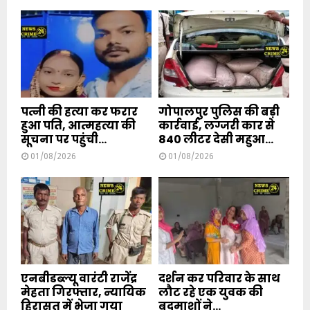
पत्नी की हत्या कर फरार
गोपालपुर पुलिस की बड़ी
हुआ पति, आत्महत्या की
कार्रवाई, लग्जरी कार से
सूचना पर पहुंची...
840 लीटर देसी महुआ...
01/08/2026
01/08/2026
एनबीडब्ल्यू वारंटी राजेंद्र
दर्शन कर परिवार के साथ
मेहता गिरफ्तार, न्यायिक
लौट रहे एक युवक की
हिरासत में भेजा गया
बदमाशों ने...