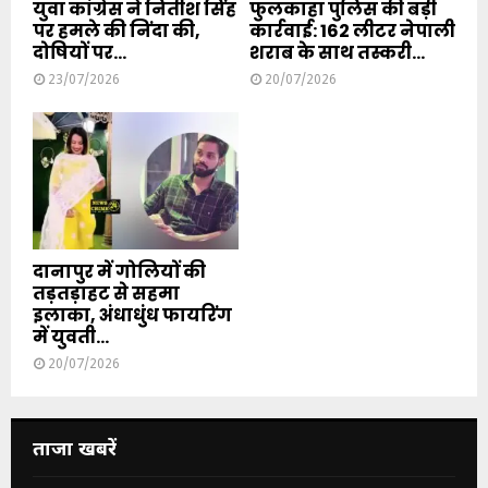
युवा कांग्रेस ने नितीश सिंह
फुलकाहा पुलिस की बड़ी
पर हमले की निंदा की,
कार्रवाई: 162 लीटर नेपाली
दोषियों पर...
शराब के साथ तस्करी...
23/07/2026
20/07/2026
दानापुर में गोलियों की
तड़तड़ाहट से सहमा
इलाका, अंधाधुंध फायरिंग
में युवती...
20/07/2026
ताजा खबरें