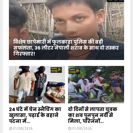
विशेष छापेमारी में फुलकाहा पुलिस की बड़ी
सफलता, 36 लीटर नेपाली शराब के साथ दो तस्कर
गिरफ्तार!
24 घंटे में चेन स्नैचिंग का
दो दिनों से लापता युवक
खुलासा, पढ़ाई के बहाने
का शव पुनपुन नदी से
पटना में...
मिला, परिजनों...
01/08/2026
01/08/2026