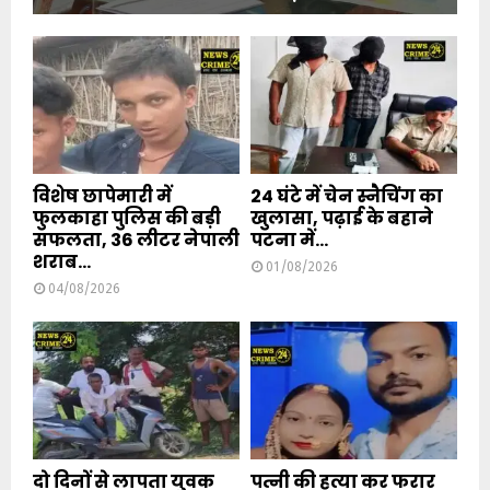
विशेष छापेमारी में
24 घंटे में चेन स्नैचिंग का
फुलकाहा पुलिस की बड़ी
खुलासा, पढ़ाई के बहाने
सफलता, 36 लीटर नेपाली
पटना में...
शराब...
01/08/2026
04/08/2026
दो दिनों से लापता युवक
पत्नी की हत्या कर फरार