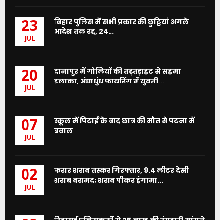
बिहार पुलिस में सभी प्रकार की छुट्टियां अगले
23
आदेश तक रद्द, 24...
JUL
दानापुर में गोलियों की तड़तड़ाहट से सहमा
20
इलाका, अंधाधुंध फायरिंग में युवती...
JUL
स्कूल में पिटाई के बाद छात्र की मौत से पटना में
07
बवाल
JUL
फरार शराब तस्कर गिरफ्तार, 9.4 लीटर देसी
02
शराब बरामद; शराब पीकर हंगामा...
JUL