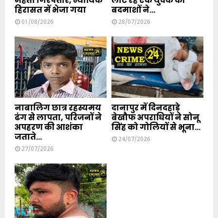
मेहता गिरफ्तार, न्यायिक
लौट रहे एक युवक की
हिरासत में भेजा गया
बदमाशों ने...
01/08/2026
28/07/2026
नाबालिग छात्र रहस्यमय
दानापुर में दिनदहाड़े
ढंग से लापता, परिजनों ने
बेखौफ अपराधियों ने सोनू
अपहरण की आशंका
सिंह को गोलियों से भूना...
जताते...
24/07/2026
27/07/2026