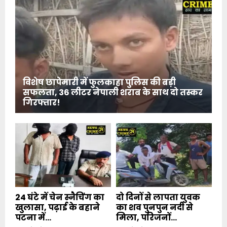
विशेष छापेमारी में फुलकाहा पुलिस की बड़ी
सफलता, 36 लीटर नेपाली शराब के साथ दो तस्कर
गिरफ्तार!
24 घंटे में चेन स्नैचिंग का
दो दिनों से लापता युवक
खुलासा, पढ़ाई के बहाने
का शव पुनपुन नदी से
पटना में...
मिला, परिजनों...