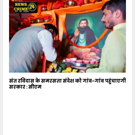
संत रविदास के समरसता संदेश को गांव-गांव पहुंचाएगी
सरकार : सीएम