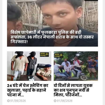
विशेष छापेमारी में फुलकाहा पुलिस की बड़ी
सफलता, 36 लीटर नेपाली शराब के साथ दो तस्कर
गिरफ्तार!
24 घंटे में चेन स्नैचिंग का
दो दिनों से लापता युवक
खुलासा, पढ़ाई के बहाने
का शव पुनपुन नदी से
पटना में...
मिला, परिजनों...
01/08/2026
01/08/2026