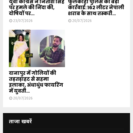
युवा कांग्रेस ने नितीश सिंह
फुलकाहा पुलिस की बड़ी
पर हमले की निंदा की,
कार्रवाई: 162 लीटर नेपाली
दोषियों पर...
शराब के साथ तस्करी...
23/07/2026
20/07/2026
दानापुर में गोलियों की
तड़तड़ाहट से सहमा
इलाका, अंधाधुंध फायरिंग
में युवती...
20/07/2026
ताजा खबरें