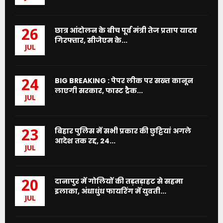
छात्र आंदोलन के बीच पूर्व मंत्री तेज प्रताप यादव
26
गिरफ्तार, सीजेएम के...
JUL
BIG BREAKING : पेपर लीक पर सख्त कानून
24
लाएगी सरकार, फास्ट ट्रैक...
JUL
बिहार पुलिस में सभी प्रकार की छुट्टियां अगले
23
आदेश तक रद्द, 24...
JUL
दानापुर में गोलियों की तड़तड़ाहट से सहमा
20
इलाका, अंधाधुंध फायरिंग में युवती...
JUL