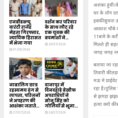
अशंका हुयी।वे
घर के लोग दर
इसकी सुचना उस
एनबीडब्ल्यू
दर्शन कर परिवार
वारंटी राजेंद्र
के साथ लौट रहे
आकाश चौबे क
मेहता गिरफ्तार,
एक युवक की
11बजे के कर
न्यायिक हिरासत
बदमाशों ने...
में भेजा गया
मिलते ही सहत
28/07/2026
01/08/2026
जगह जगह नमून
बताया जा रहा
तिवारी की लड़
मऊ मे प्राईव
नाबालिग छात्र
दानापुर में
रहा है।पुलिस
रहस्यमय ढंग से
दिनदहाड़े बेखौफ
लापता, परिजनों
अपराधियों ने
से झगड़ा झंझ
ने अपहरण की
सोनू सिंह को
हत्या क्यो की
आशंका जताते...
गोलियों से भूना...
27/07/2026
24/07/2026