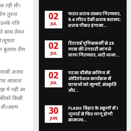
लटक रही थी।
फरार शराब तस्कर गिरफ्तार,
ग तुरन्त
02
9.4 लीटर देसी शराब बरामद;
े उनके पति
JUL
शराब पीकर हंगामा...
को साथ लेकर
ी।सुचना
रिटायर्ड पुलिसकर्मी से 25
02
लाख की रंगदारी मांगने
म बुलाया टीम
JUL
वाला गिरफ्तार, नदी थाना...
 निवासी अजय
पटना वीमेंस कॉलेज में
02
ओरिएंटेशन कार्यक्रम में
के साथ आकाश
JUL
छात्राओं को मूल्यों, संस्कृति
समझ मे नही आ
और...
़की को किसी
ी थी।आत्म
FLASH: बिहार के स्कूलों में 1
30
जुलाई से फिर लागू होगी
JUN
सामान्य...