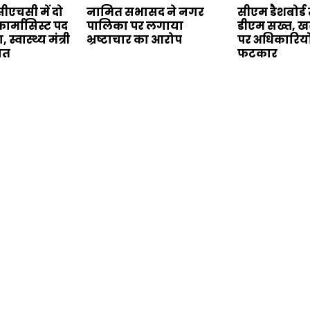
ीएचसी में दो
नामित सभासद ने नगर
सीएम डैशबोर्ड स
फार्मासिस्ट पद
पालिका पर लगाया
डीएम सख्त, खर
स्वास्थ्य मंत्री
भ्रष्टाचार का आरोप
पर अधिकारियो
यत
फटकार