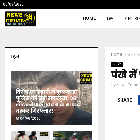
06/08/2026
HOME
क्राइम
ताजा खबर
Home
उत्तरप्रदे
क्राइम
उत्तरप्रदेश
पंखे म
by
News Crime 
विशेष छापेमारी में फुलकाहा
पुलिस की बड़ी सफलता, 36
SHARE
लीटर नेपाली शराब के साथ दो
तस्कर गिरफ्तार!
04/08/2026