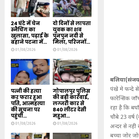
24 घंटे में चेन
दो दिनों से लापता
स्नैचिंग का
युवक का शव
खुलासा, पढ़ाई के
पुनपुन नदी से
बहाने पटना में...
मिला, परिजनों...
01/08/2026
01/08/2026
बलिया(संजय 
पंखे मे फन्दे
पत्नी की हत्या
गोपालपुर पुलिस
कर फरार हुआ
की बड़ी कार्रवाई,
फारेन्सिक जा
पति, आत्महत्या
लग्जरी कार से
रहा है कि बघ
की सूचना पर
840 लीटर देसी
पहुंची...
महुआ...
चौबे 23 वर्ष
01/08/2026
01/08/2026
अन्दर से नही
बच्चा जोर जो