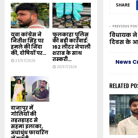
SHARE
PREVIOUS POS
युवा कांग्रेस ने
फुलकाहा पुलिस
विधायक ने
नितीश सिंह पर
की बड़ी कार्रवाई:
दिवस के आ
हमले की निंदा
162 लीटर नेपाली
की, दोषियों पर...
शराब के साथ
तस्करी...
News C
23/07/2026
20/07/2026
RELATED PO
दानापुर में
गोलियों की
तड़तड़ाहट से
सहमा इलाका,
अंधाधुंध फायरिंग