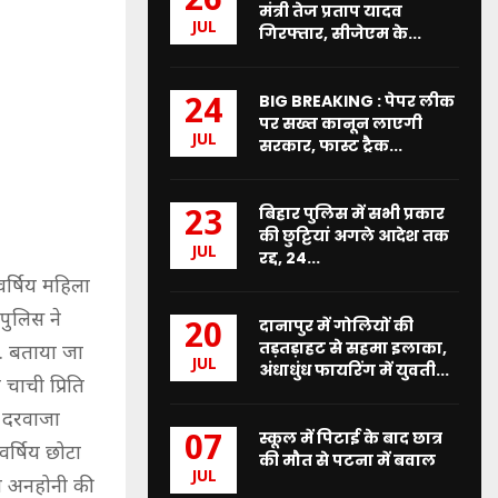
26
मंत्री तेज प्रताप यादव
JUL
गिरफ्तार, सीजेएम के...
BIG BREAKING : पेपर लीक
24
पर सख्त कानून लाएगी
JUL
सरकार, फास्ट ट्रैक...
बिहार पुलिस में सभी प्रकार
23
की छुट्टियां अगले आदेश तक
JUL
रद्द, 24...
 वर्षिय महिला
पुलिस ने
दानापुर में गोलियों की
20
तड़तड़ाहट से सहमा इलाका,
ा. बताया जा
JUL
अंधाधुंध फायरिंग में युवती...
चाची प्रिति
न दरवाजा
स्कूल में पिटाई के बाद छात्र
07
र्षिय छोटा
की मौत से पटना में बवाल
JUL
ी अनहोनी की