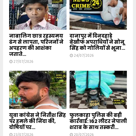
नाबालिग छात्र रहस्यमय
दानापुर में दिनदहाड़े
ढंग से लापता, परिजनों ने
बेखौफ अपराधियों ने सोनू
अपहरण की आशंका
सिंह को गोलियों से भूना...
जताते...
24/07/2026
27/07/2026
युवा कांग्रेस ने नितीश सिंह
फुलकाहा पुलिस की बड़ी
पर हमले की निंदा की,
कार्रवाई: 162 लीटर नेपाली
दोषियों पर...
शराब के साथ तस्करी...
23/07/2026
20/07/2026