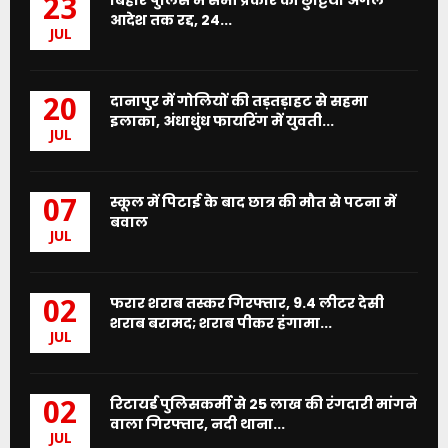
23
आदेश तक रद्द, 24...
JUL
दानापुर में गोलियों की तड़तड़ाहट से सहमा
20
इलाका, अंधाधुंध फायरिंग में युवती...
JUL
स्कूल में पिटाई के बाद छात्र की मौत से पटना में
07
बवाल
JUL
फरार शराब तस्कर गिरफ्तार, 9.4 लीटर देसी
02
शराब बरामद; शराब पीकर हंगामा...
JUL
रिटायर्ड पुलिसकर्मी से 25 लाख की रंगदारी मांगने
02
वाला गिरफ्तार, नदी थाना...
JUL