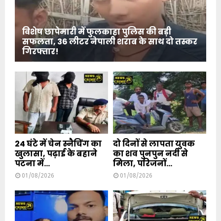
विशेष छापेमारी में फुलकाहा पुलिस की बड़ी
सफलता, 36 लीटर नेपाली शराब के साथ दो तस्कर
गिरफ्तार!
24 घंटे में चेन स्नैचिंग का
दो दिनों से लापता युवक
खुलासा, पढ़ाई के बहाने
का शव पुनपुन नदी से
पटना में...
मिला, परिजनों...
01/08/2026
01/08/2026