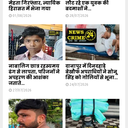
मेहता गिरफ्तार, न्यायिक
लौट रहे एक युवक की
हिरासत में भेजा गया
बदमाशों ने...
01/08/2026
28/07/2026
नाबालिग छात्र रहस्यमय
दानापुर में दिनदहाड़े
ढंग से लापता, परिजनों ने
बेखौफ अपराधियों ने सोनू
अपहरण की आशंका
सिंह को गोलियों से भूना...
जताते...
24/07/2026
27/07/2026