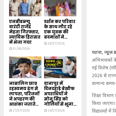
एनबीडब्ल्यू
दर्शन कर परिवार
वारंटी राजेंद्र
के साथ लौट रहे
मेहता गिरफ्तार,
एक युवक की
न्यायिक हिरासत
बदमाशों ने...
में भेजा गया
28/07/2026
01/08/2026
पटना, न्यूज़ क्
अभिभावकों के 
गई विशेष (मॉ
2026 से राज्य
नाबालिग छात्र
दानापुर में
सामान्य समय-
रहस्यमय ढंग से
दिनदहाड़े बेखौफ
लापता, परिजनों
अपराधियों ने
शिक्षा विभाग
ने अपहरण की
सोनू सिंह को
किया जाएगा। 
आशंका जताते...
गोलियों से भूना...
विद्यालयों मे
27/07/2026
24/07/2026