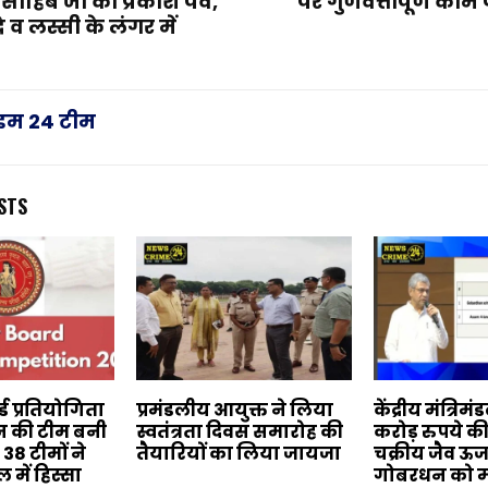
साहिब जी का प्रकाश पर्व,
पर गुणवत्तापूर्ण काम 
दे व लस्सी के लंगर में
राइम 24 टीम
STS
्ड प्रतियोगिता
प्रमंडलीय आयुक्त ने लिया
केंद्रीय मंत्रिम
न की टीम बनी
स्वतंत्रता दिवस समारोह की
करोड़ रुपये की 
 38 टीमों ने
तैयारियों का लिया जायजा
चक्रीय जैव ऊर
में हिस्सा
गोबरधन को मं