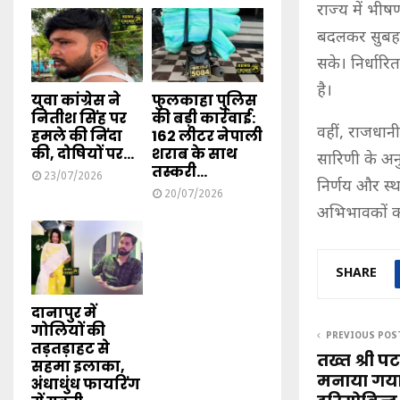
राज्य में भीष
बदलकर सुबह कर
सके। निर्धारि
है।
युवा कांग्रेस ने
फुलकाहा पुलिस
नितीश सिंह पर
की बड़ी कार्रवाई:
वहीं, राजधान
हमले की निंदा
162 लीटर नेपाली
की, दोषियों पर...
शराब के साथ
सारिणी के अनु
तस्करी...
23/07/2026
निर्णय और स्थ
20/07/2026
अभिभावकों को
SHARE
दानापुर में
गोलियों की
PREVIOUS POS
तड़तड़ाहट से
तख्त श्री पट
सहमा इलाका,
मनाया गया 
अंधाधुंध फायरिंग