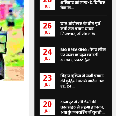
28
शनिवार को हाफ-डे, टिफिन
JUL
ब्रेक के...
छात्र आंदोलन के बीच पूर्व
26
मंत्री तेज प्रताप यादव
JUL
गिरफ्तार, सीजेएम के...
BIG BREAKING : पेपर लीक
24
पर सख्त कानून लाएगी
JUL
सरकार, फास्ट ट्रैक...
बिहार पुलिस में सभी प्रकार
23
की छुट्टियां अगले आदेश तक
JUL
रद्द, 24...
दानापुर में गोलियों की
20
तड़तड़ाहट से सहमा इलाका,
JUL
अंधाधुंध फायरिंग में युवती...