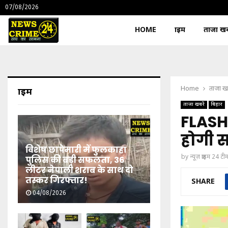
07/08/2026
HOME
क्राइम
ताजा खबर
Home
ताजा खब
क्राइम
ताजा खबरें
बिहार
FLASH: 
होगी 
विशेष छापेमारी में फुलकाहा
by
न्यूज़ क्राइम 24 टी
पुलिस की बड़ी सफलता, 36
लीटर नेपाली शराब के साथ दो
तस्कर गिरफ्तार!
SHARE
04/08/2026