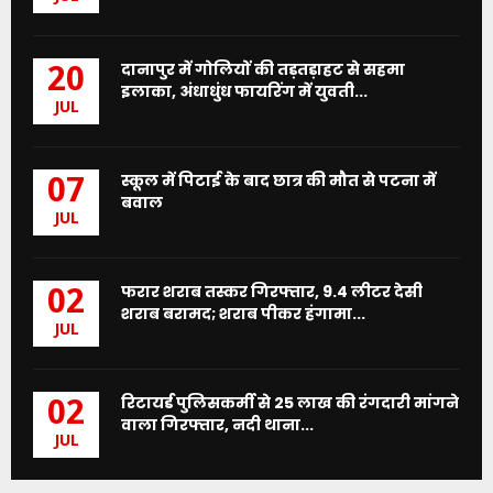
दानापुर में गोलियों की तड़तड़ाहट से सहमा
20
इलाका, अंधाधुंध फायरिंग में युवती...
JUL
स्कूल में पिटाई के बाद छात्र की मौत से पटना में
07
बवाल
JUL
फरार शराब तस्कर गिरफ्तार, 9.4 लीटर देसी
02
शराब बरामद; शराब पीकर हंगामा...
JUL
रिटायर्ड पुलिसकर्मी से 25 लाख की रंगदारी मांगने
02
वाला गिरफ्तार, नदी थाना...
JUL