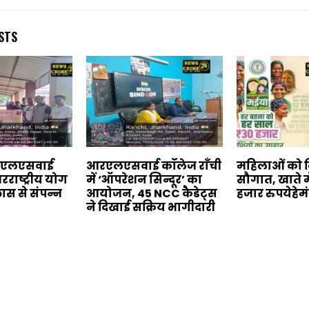
STS
आरएलएसवाई
आरएलएसवाई कॉलेज राँची
महिलाओं को दि
रराष्ट्रीय योग
में ‘ऑपरेशन सिन्दूर’ का
सौगात, खाते म
लास से संपन्न
आयोजन, 45 NCC कैडेट्स
हजार रुपयेहे
ने दिखाई सक्रिय भागीदारी