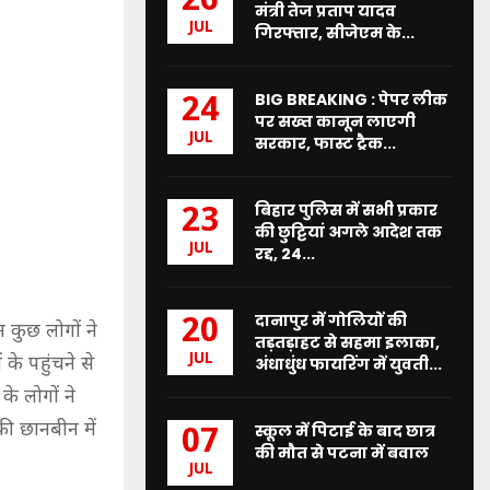
26
मंत्री तेज प्रताप यादव
JUL
गिरफ्तार, सीजेएम के...
BIG BREAKING : पेपर लीक
24
पर सख्त कानून लाएगी
JUL
सरकार, फास्ट ट्रैक...
बिहार पुलिस में सभी प्रकार
23
की छुट्टियां अगले आदेश तक
JUL
रद्द, 24...
दानापुर में गोलियों की
20
 कुछ लोगों ने
तड़तड़ाहट से सहमा इलाका,
JUL
के पहुंचने से
अंधाधुंध फायरिंग में युवती...
 लोगों ने
की छानबीन में
स्कूल में पिटाई के बाद छात्र
07
की मौत से पटना में बवाल
JUL