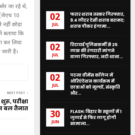
 ओर जा रहे थे,
फरार शराब तस्कर गिरफ्तार,
02
 (जेएच 10
9.4 लीटर देसी शराब बरामद;
नहीं छोड़ा
JUL
शराब पीकर हंगामा...
ने बताया कि
सा कर लिया
रिटायर्ड पुलिसकर्मी से 25
02
लाख की रंगदारी मांगने
जारी है।
JUL
वाला गिरफ्तार, नदी थाना...
पटना वीमेंस कॉलेज में
02
ओरिएंटेशन कार्यक्रम में
JUL
छात्राओं को मूल्यों, संस्कृति
और...
NEXT POST
शुरू, परीक्षा
लिस बल तैनात
FLASH: बिहार के स्कूलों में 1
30
जुलाई से फिर लागू होगी
JUN
सामान्य...