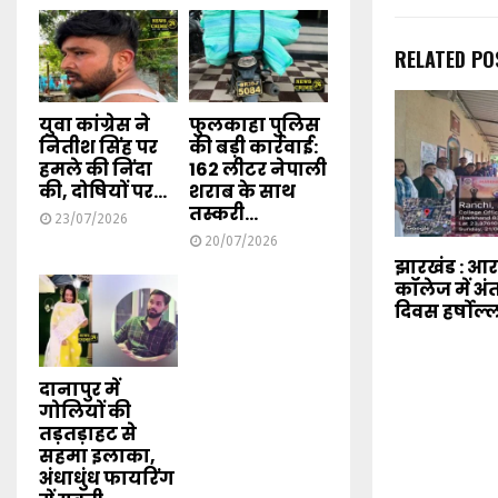
RELATED PO
युवा कांग्रेस ने
फुलकाहा पुलिस
नितीश सिंह पर
की बड़ी कार्रवाई:
हमले की निंदा
162 लीटर नेपाली
की, दोषियों पर...
शराब के साथ
तस्करी...
23/07/2026
20/07/2026
झारखंड : 
कॉलेज में अंत
दिवस हर्षोल्
दानापुर में
गोलियों की
तड़तड़ाहट से
सहमा इलाका,
अंधाधुंध फायरिंग