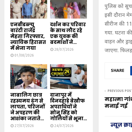
पुलिस को सूचन
इसी दौरान म
सीरीज की 119
एनबीडब्ल्यू
दर्शन कर परिवार
वारंटी राजेंद्र
के साथ लौट रहे
गया. घटना की
मेहता गिरफ्तार,
एक युवक की
वाहन और ड्रा
न्यायिक हिरासत
बदमाशों ने...
में भेजा गया
जाएगा. फिलहा
28/07/2026
01/08/2026
SHARE
PREVIOUS POS
नाबालिग छात्र
दानापुर में
महात्मा गां
रहस्यमय ढंग से
दिनदहाड़े बेखौफ
मनाई गई
लापता, परिजनों
अपराधियों ने
ने अपहरण की
सोनू सिंह को
आशंका जताते...
गोलियों से भूना...
न्यूज़ क्
27/07/2026
24/07/2026