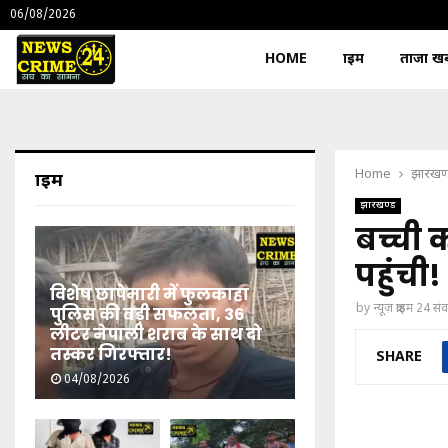
06/08/2026
HOME
क्राइम
ताजा खबर
Home
झारखण
क्राइम
झारखण्ड
बच्ची 
पहुंची!
विशेष छापेमारी में फुलकाहा
by
न्यूज़ क्राइम 24 स
पुलिस की बड़ी सफलता, 36
लीटर नेपाली शराब के साथ दो
तस्कर गिरफ्तार!
SHARE
04/08/2026