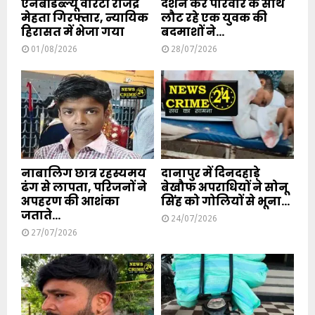
एनबीडब्ल्यू वारंटी राजेंद्र
दर्शन कर परिवार के साथ
मेहता गिरफ्तार, न्यायिक
लौट रहे एक युवक की
हिरासत में भेजा गया
बदमाशों ने...
01/08/2026
28/07/2026
नाबालिग छात्र रहस्यमय
दानापुर में दिनदहाड़े
ढंग से लापता, परिजनों ने
बेखौफ अपराधियों ने सोनू
अपहरण की आशंका
सिंह को गोलियों से भूना...
जताते...
24/07/2026
27/07/2026