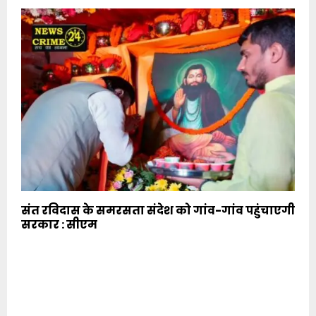
संत रविदास के समरसता संदेश को गांव-गांव पहुंचाएगी
सरकार : सीएम