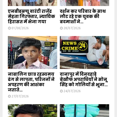
एनबीडब्ल्यू वारंटी राजेंद्र
दर्शन कर परिवार के साथ
मेहता गिरफ्तार, न्यायिक
लौट रहे एक युवक की
हिरासत में भेजा गया
बदमाशों ने...
01/08/2026
28/07/2026
नाबालिग छात्र रहस्यमय
दानापुर में दिनदहाड़े
ढंग से लापता, परिजनों ने
बेखौफ अपराधियों ने सोनू
अपहरण की आशंका
सिंह को गोलियों से भूना...
जताते...
24/07/2026
27/07/2026