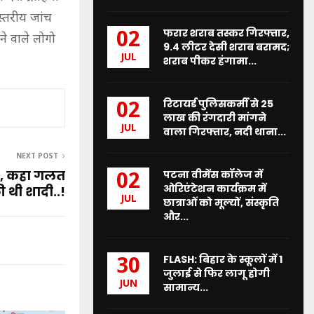
्तरीय जांच
फरार शराब तस्कर गिरफ्तार,
02
े वाले लोगो
9.4 लीटर देसी शराब बरामद;
JUL
शराब पीकर हंगामा...
रिटायर्ड पुलिसकर्मी से 25
02
लाख की रंगदारी मांगने
JUL
वाला गिरफ्तार, नदी थाना...
NEXT POST
त, कहा गलत
पटना वीमेंस कॉलेज में
02
ओरिएंटेशन कार्यक्रम में
 थी शादी..!
JUL
छात्राओं को मूल्यों, संस्कृति
और...
FLASH: बिहार के स्कूलों में 1
30
जुलाई से फिर लागू होगी
JUN
सामान्य...