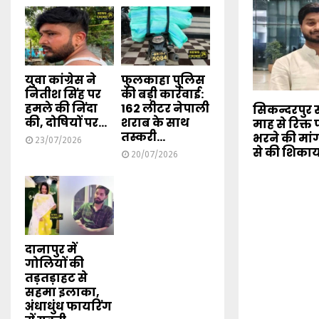
युवा कांग्रेस ने
फुलकाहा पुलिस
नितीश सिंह पर
की बड़ी कार्रवाई:
हमले की निंदा
162 लीटर नेपाली
सिकन्दरपुर स
की, दोषियों पर...
शराब के साथ
माह से रिक्त 
तस्करी...
भरने की मांग, 
23/07/2026
से की शिका
20/07/2026
दानापुर में
गोलियों की
तड़तड़ाहट से
सहमा इलाका,
अंधाधुंध फायरिंग