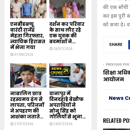
की एक सोंची 
कर इस पूरी स
एनबीडब्ल्यू
दर्शन कर परिवार
को सजा दे। 
वारंटी राजेंद्र
के साथ लौट रहे
मेहता गिरफ्तार,
एक युवक की
न्यायिक हिरासत
बदमाशों ने...
SHARE
में भेजा गया
28/07/2026
01/08/2026
PREVIOUS POS
शिक्षा अधि
आयोजन
नाबालिग छात्र
दानापुर में
News C
रहस्यमय ढंग से
दिनदहाड़े बेखौफ
लापता, परिजनों
अपराधियों ने
ने अपहरण की
सोनू सिंह को
आशंका जताते...
गोलियों से भूना...
RELATED PO
27/07/2026
24/07/2026