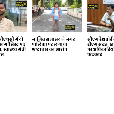
ीएचसी में दो
नामित सभासद ने नगर
सीएम डैशबोर्ड स
फार्मासिस्ट पद
पालिका पर लगाया
डीएम सख्त, खर
स्वास्थ्य मंत्री
भ्रष्टाचार का आरोप
पर अधिकारियो
यत
फटकार