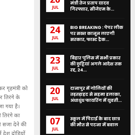
26
मंत्री तेज प्रताप यादव
JUL
गिरफ्तार, सीजेएम के...
BIG BREAKING : पेपर लीक
24
पर सख्त कानून लाएगी
JUL
सरकार, फास्ट ट्रैक...
बिहार पुलिस में सभी प्रकार
23
की छुट्टियां अगले आदेश तक
JUL
रद्द, 24...
कर गृहमंत्री को
दानापुर में गोलियों की
20
तड़तड़ाहट से सहमा इलाका,
 तिरंगे के
JUL
अंधाधुंध फायरिंग में युवती...
ेजा गया है।
 तिरंगे का
स्कूल में पिटाई के बाद छात्र
07
ी सजा देने की
की मौत से पटना में बवाल
JUL
ेश द्रोहियों