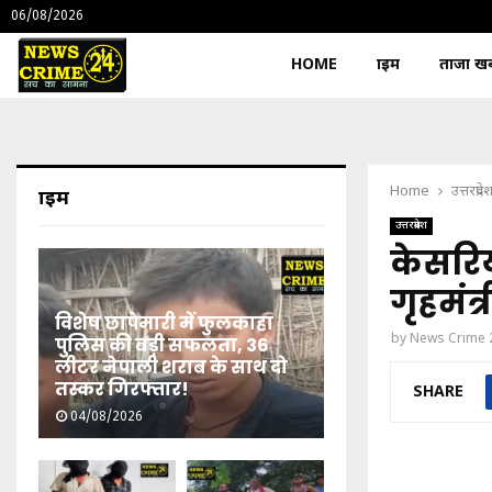
06/08/2026
HOME
क्राइम
ताजा खबर
Home
उत्तरप्रदे
क्राइम
उत्तरप्रदेश
केसरिया
गृहमंत्
विशेष छापेमारी में फुलकाहा
by
News Crime 
पुलिस की बड़ी सफलता, 36
लीटर नेपाली शराब के साथ दो
तस्कर गिरफ्तार!
SHARE
04/08/2026