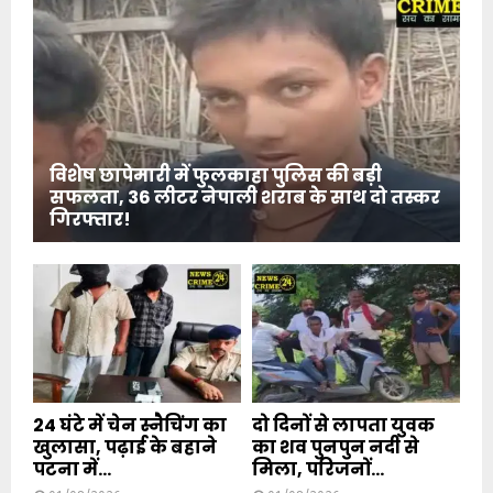
विशेष छापेमारी में फुलकाहा पुलिस की बड़ी
सफलता, 36 लीटर नेपाली शराब के साथ दो तस्कर
गिरफ्तार!
24 घंटे में चेन स्नैचिंग का
दो दिनों से लापता युवक
खुलासा, पढ़ाई के बहाने
का शव पुनपुन नदी से
पटना में...
मिला, परिजनों...