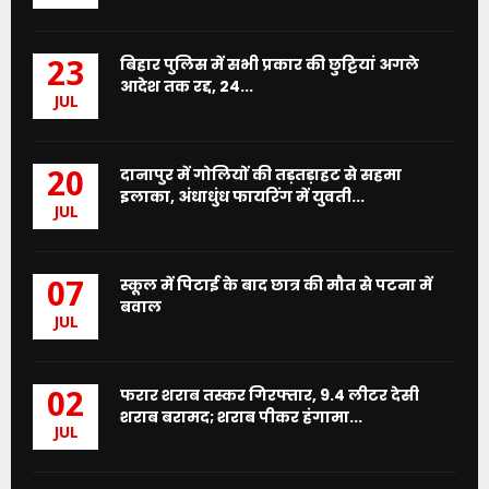
बिहार पुलिस में सभी प्रकार की छुट्टियां अगले
23
आदेश तक रद्द, 24...
JUL
दानापुर में गोलियों की तड़तड़ाहट से सहमा
20
इलाका, अंधाधुंध फायरिंग में युवती...
JUL
स्कूल में पिटाई के बाद छात्र की मौत से पटना में
07
बवाल
JUL
फरार शराब तस्कर गिरफ्तार, 9.4 लीटर देसी
02
शराब बरामद; शराब पीकर हंगामा...
JUL