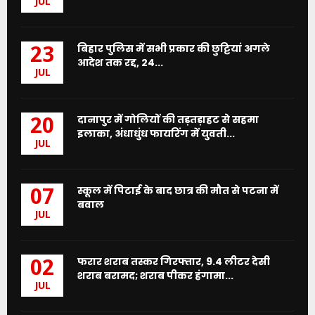
JUL
बिहार पुलिस में सभी प्रकार की छुट्टियां अगले
23
आदेश तक रद्द, 24...
JUL
दानापुर में गोलियों की तड़तड़ाहट से सहमा
20
इलाका, अंधाधुंध फायरिंग में युवती...
JUL
स्कूल में पिटाई के बाद छात्र की मौत से पटना में
07
बवाल
JUL
फरार शराब तस्कर गिरफ्तार, 9.4 लीटर देसी
02
शराब बरामद; शराब पीकर हंगामा...
JUL