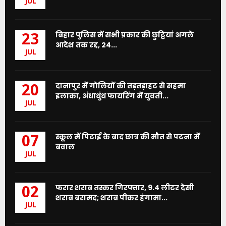
JUL
बिहार पुलिस में सभी प्रकार की छुट्टियां अगले
23
आदेश तक रद्द, 24...
JUL
दानापुर में गोलियों की तड़तड़ाहट से सहमा
20
इलाका, अंधाधुंध फायरिंग में युवती...
JUL
स्कूल में पिटाई के बाद छात्र की मौत से पटना में
07
बवाल
JUL
फरार शराब तस्कर गिरफ्तार, 9.4 लीटर देसी
02
शराब बरामद; शराब पीकर हंगामा...
JUL