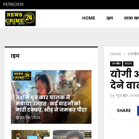
09/08/2026
HOME
क्राइम
ताजा खबर
Home
उत्तरप्रदे
क्राइम
उत्तरप्रदेश
क्राइम
योगी 
देने वा
by
न्यूज़ क्राइम 24 स
नशे में धुत कार चालक ने
मचाया उत्पात : कई वाहनों को
मारी टक्कर, भीड़ ने जमकर पीटा
SHARE
09/08/2026