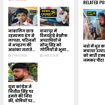
RELATED PO
नाबालिग छात्र
दानापुर में
रहस्यमय ढंग से
दिनदहाड़े बेखौफ
लापता, परिजनों
अपराधियों ने
ने अपहरण की
सोनू सिंह को
नशे में धुत 
आशंका जताते...
गोलियों से भूना...
मचाया उत्पात
को मारी टक्क
27/07/2026
24/07/2026
जमकर पीटा
युवा कांग्रेस ने
नितीश सिंह पर
हमले की निंदा
की, दोषियों पर...