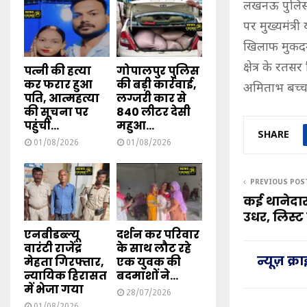
लखनऊ पुलिस 
पर मुख्यमंत्
खिलाफ मुकदमा
क्षेत्र के रत
पत्नी की हत्या
गोपालपुर पुलिस
कर फरार हुआ
की बड़ी कार्रवाई,
अमिताभ बच्च
पति, आत्महत्या
लग्जरी कार से
की सूचना पर
840 लीटर देसी
पहुंची...
महुआ...
SHARE
01/08/2026
01/08/2026
PREVIOUS POS
कई थानेदार
उधर, लिस्ट
एनबीडब्ल्यू
दर्शन कर परिवार
वारंटी राजेंद्र
के साथ लौट रहे
न्यूज़ क्
मेहता गिरफ्तार,
एक युवक की
न्यायिक हिरासत
बदमाशों ने...
में भेजा गया
28/07/2026
01/08/2026