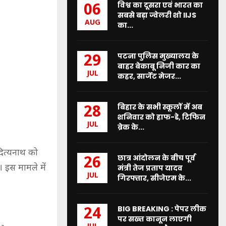
विश्व का दूसरा एवं भारत का
06
सबसे बड़ा ज्वेलरी शो IIJS
AUG
का...
पटना पुलिस मुख्यालय के
29
बाहर बेकाबू निजी कार का
JUL
कहर, सार्जेंट मेजर...
बिहार के सभी स्कूलों में अब
28
शनिवार को हाफ-डे, टिफिन
JUL
ब्रेक के...
आदित्यनाथ को
छात्र आंदोलन के बीच पूर्व
26
 इस मामले में
मंत्री तेज प्रताप यादव
JUL
गिरफ्तार, सीजेएम के...
BIG BREAKING : पेपर लीक
24
पर सख्त कानून लाएगी