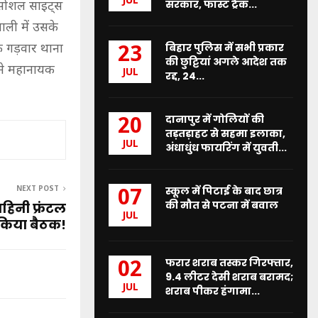
JUL
सरकार, फास्ट ट्रैक...
 सोशल साइट्स
ाली में उसके
बिहार पुलिस में सभी प्रकार
े गड़वार थाना
23
की छुट्टियां अगले आदेश तक
 ने महानायक
JUL
रद्द, 24...
दानापुर में गोलियों की
20
तड़तड़ाहट से सहमा इलाका,
JUL
अंधाधुंध फायरिंग में युवती...
स्कूल में पिटाई के बाद छात्र
NEXT POST
07
की मौत से पटना में बवाल
हिनी फ्रंटल
JUL
 किया बैठक!
फरार शराब तस्कर गिरफ्तार,
02
9.4 लीटर देसी शराब बरामद;
JUL
शराब पीकर हंगामा...