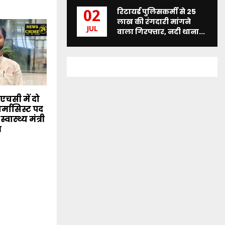
रिटायर्ड पुलिसकर्मी से 25
02
लाख की रंगदारी मांगने
JUL
वाला गिरफ्तार, नदी थाना...
एचसी में दो
ार्मासिस्ट पद
वास्थ्य मंत्री
त