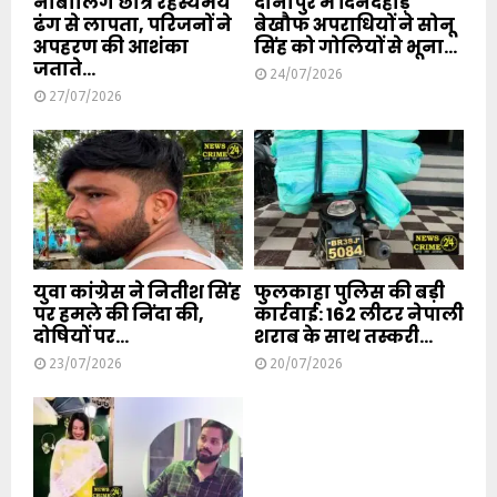
नाबालिग छात्र रहस्यमय
दानापुर में दिनदहाड़े
ढंग से लापता, परिजनों ने
बेखौफ अपराधियों ने सोनू
अपहरण की आशंका
सिंह को गोलियों से भूना...
जताते...
24/07/2026
27/07/2026
युवा कांग्रेस ने नितीश सिंह
फुलकाहा पुलिस की बड़ी
पर हमले की निंदा की,
कार्रवाई: 162 लीटर नेपाली
दोषियों पर...
शराब के साथ तस्करी...
23/07/2026
20/07/2026