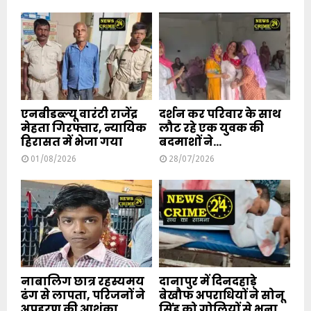
एनबीडब्ल्यू वारंटी राजेंद्र
दर्शन कर परिवार के साथ
मेहता गिरफ्तार, न्यायिक
लौट रहे एक युवक की
हिरासत में भेजा गया
बदमाशों ने...
01/08/2026
28/07/2026
नाबालिग छात्र रहस्यमय
दानापुर में दिनदहाड़े
ढंग से लापता, परिजनों ने
बेखौफ अपराधियों ने सोनू
अपहरण की आशंका
सिंह को गोलियों से भूना...