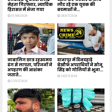
मेहता गिरफ्तार, न्यायिक
लौट रहे एक युवक की
हिरासत में भेजा गया
बदमाशों ने...
01/08/2026
28/07/2026
नाबालिग छात्र रहस्यमय
दानापुर में दिनदहाड़े
ढंग से लापता, परिजनों ने
बेखौफ अपराधियों ने सोनू
अपहरण की आशंका
सिंह को गोलियों से भूना...
जताते...
24/07/2026
27/07/2026