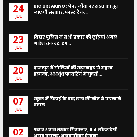
BIG BREAKING : पेपर लीक पर सख्त कानून
24
लाएगी सरकार, फास्ट ट्रैक...
JUL
बिहार पुलिस में सभी प्रकार की छुट्टियां अगले
23
आदेश तक रद्द, 24...
JUL
दानापुर में गोलियों की तड़तड़ाहट से सहमा
20
इलाका, अंधाधुंध फायरिंग में युवती...
JUL
स्कूल में पिटाई के बाद छात्र की मौत से पटना में
07
बवाल
JUL
फरार शराब तस्कर गिरफ्तार, 9.4 लीटर देसी
02
शराब बरामद; शराब पीकर हंगामा...