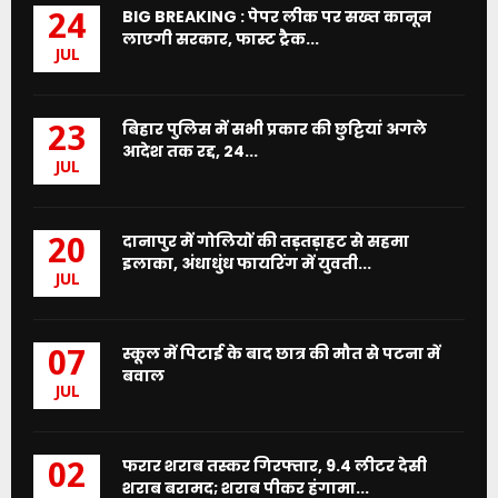
BIG BREAKING : पेपर लीक पर सख्त कानून
24
लाएगी सरकार, फास्ट ट्रैक...
JUL
बिहार पुलिस में सभी प्रकार की छुट्टियां अगले
23
आदेश तक रद्द, 24...
JUL
दानापुर में गोलियों की तड़तड़ाहट से सहमा
20
इलाका, अंधाधुंध फायरिंग में युवती...
JUL
स्कूल में पिटाई के बाद छात्र की मौत से पटना में
07
बवाल
JUL
फरार शराब तस्कर गिरफ्तार, 9.4 लीटर देसी
02
शराब बरामद; शराब पीकर हंगामा...