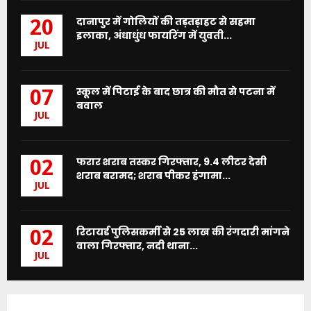
दानापुर में गोलियों की तड़तड़ाहट से सहमा
20
इलाका, अंधाधुंध फायरिंग में युवती...
JUL
स्कूल में पिटाई के बाद छात्र की मौत से पटना में
07
बवाल
JUL
फरार शराब तस्कर गिरफ्तार, 9.4 लीटर देसी
02
शराब बरामद; शराब पीकर हंगामा...
JUL
रिटायर्ड पुलिसकर्मी से 25 लाख की रंगदारी मांगने
02
वाला गिरफ्तार, नदी थाना...
JUL