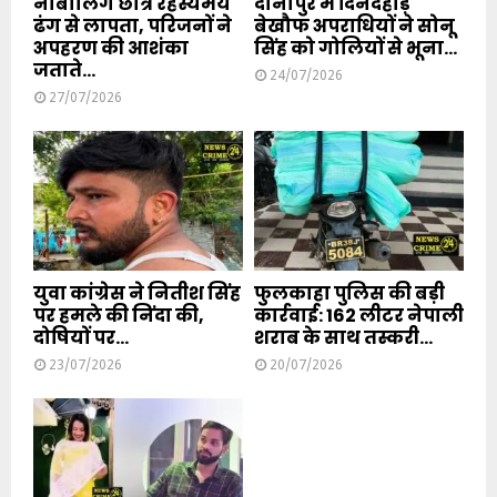
नाबालिग छात्र रहस्यमय
दानापुर में दिनदहाड़े
ढंग से लापता, परिजनों ने
बेखौफ अपराधियों ने सोनू
अपहरण की आशंका
सिंह को गोलियों से भूना...
जताते...
24/07/2026
27/07/2026
युवा कांग्रेस ने नितीश सिंह
फुलकाहा पुलिस की बड़ी
पर हमले की निंदा की,
कार्रवाई: 162 लीटर नेपाली
दोषियों पर...
शराब के साथ तस्करी...
23/07/2026
20/07/2026