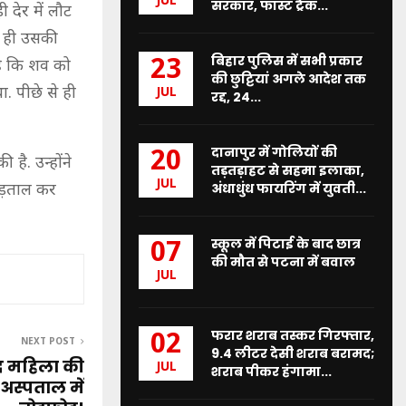
JUL
सरकार, फास्ट ट्रैक...
देर में लौट
न ही उसकी
बिहार पुलिस में सभी प्रकार
23
है कि शव को
की छुट्टियां अगले आदेश तक
. पीछे से ही
JUL
रद्द, 24...
दानापुर में गोलियों की
20
 है. उन्होंने
तड़तड़ाहट से सहमा इलाका,
JUL
अंधाधुंध फायरिंग में युवती...
 पड़ताल कर
स्कूल में पिटाई के बाद छात्र
07
की मौत से पटना में बवाल
JUL
फरार शराब तस्कर गिरफ्तार,
02
NEXT POST
9.4 लीटर देसी शराब बरामद;
बाद महिला की
JUL
शराब पीकर हंगामा...
 अस्पताल में