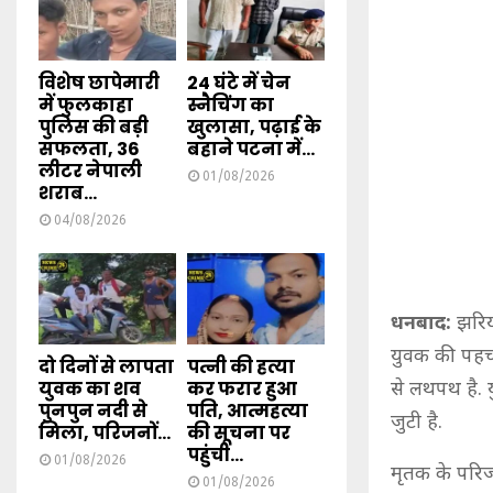
विशेष छापेमारी
24 घंटे में चेन
में फुलकाहा
स्नैचिंग का
पुलिस की बड़ी
खुलासा, पढ़ाई के
सफलता, 36
बहाने पटना में...
लीटर नेपाली
01/08/2026
शराब...
04/08/2026
धनबाद:
झरिया
युवक की पहचान
दो दिनों से लापता
पत्नी की हत्या
युवक का शव
कर फरार हुआ
से लथपथ है. 
पुनपुन नदी से
पति, आत्महत्या
जुटी है.
मिला, परिजनों...
की सूचना पर
पहुंची...
01/08/2026
मृतक के परिजन
01/08/2026