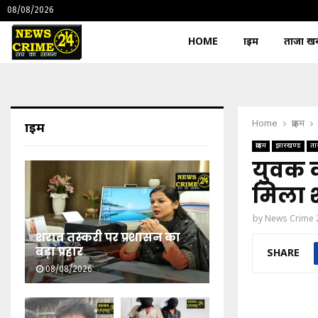
08/08/2026
HOME
क्राइम
ताजा खबर
Home
क्राइम
क्राइम
क्राइम
झारखण्ड
ता
युवक 
मिला 
by
News Crime 
शराब तस्करी पर प्रशासन का
बड़ा प्रहार
SHARE
08/08/2026