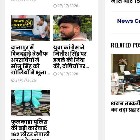
मौत और 15
27/07/2026
News C
RELATED PO
दानापुर में
युवा कांग्रेस ने
दिनदहाड़े बेखौफ
नितीश सिंह पर
अपराधियों ने
हमले की निंदा
सोनू सिंह को
की, दोषियों पर...
गोलियों से भूना...
23/07/2026
24/07/2026
शराब तस्करी
का बड़ा प्रहार
फुलकाहा पुलिस
की बड़ी कार्रवाई:
162 लीटर नेपाली