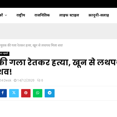
ें
राष्ट्रीय
राजनितिक
लाइफ स्टाइल
क़ानूनी-सलाह
युवक की गला रेतकर हत्या, खून से लथपथ मिला शव!
जा खबरें
की गला रेतकर हत्या, खून से लथ
शव!
24 Desk
14/12/2020
0