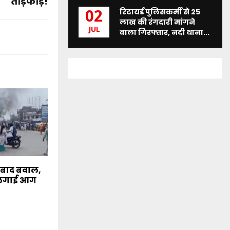
तोड़फोड़!
रिटायर्ड पुलिसकर्मी से 25
02
लाख की रंगदारी मांगने
JUL
वाला गिरफ्तार, नदी थाना...
 बाद बवाल,
ं लगाई आग