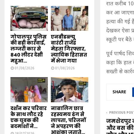
रात करीब 10 
कर आ जाएगा ल
हत्या की गई 
देखकर ऐसा प्र
गोपालपुर पुलिस
एनबीडब्ल्यू
स्कूटी पर बैठ
की बड़ी कार्रवाई,
वारंटी राजेंद्र
लग्जरी कार से
मेहता गिरफ्तार,
पूर्व पार्षद श
840 लीटर देसी
न्यायिक हिरासत
महुआ...
में भेजा गया
कहा कि हाल के
01/08/2026
01/08/2026
सख्ती से कार्र
SHARE
दर्शन कर परिवार
नाबालिग छात्र
के साथ लौट रहे
रहस्यमय ढंग से
PREVIOUS POS
एक युवक की
लापता, परिजनों
जमशेदपुर म
बदमाशों ने...
ने अपहरण की
और बस की 
आशंका जताते...
28/07/2026