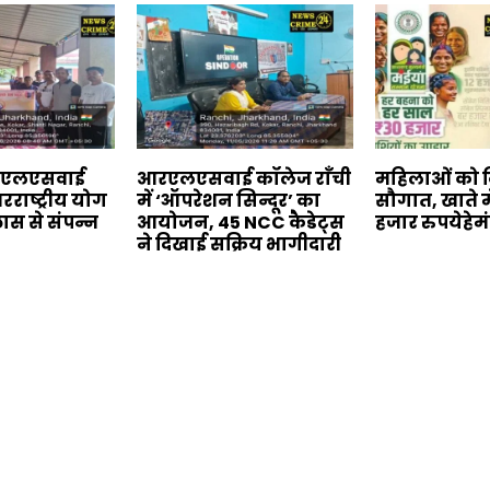
आरएलएसवाई
आरएलएसवाई कॉलेज राँची
महिलाओं को दि
रराष्ट्रीय योग
में ‘ऑपरेशन सिन्दूर’ का
सौगात, खाते म
लास से संपन्न
आयोजन, 45 NCC कैडेट्स
हजार रुपयेहे
ने दिखाई सक्रिय भागीदारी