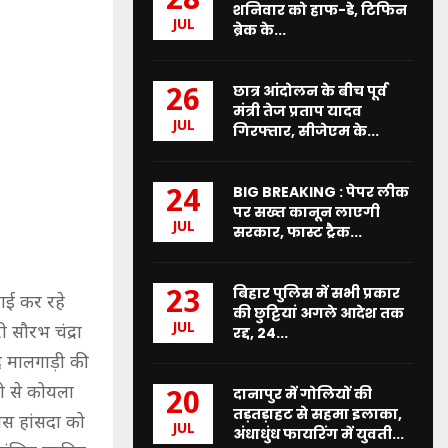
28
शनिवार को हाफ-डे, टिफिन
JUL
ब्रेक के...
छात्र आंदोलन के बीच पूर्व
26
मंत्री तेज प्रताप यादव
JUL
गिरफ्तार, सीजेएम के...
BIG BREAKING : पेपर लीक
24
पर सख्त कानून लाएगी
JUL
सरकार, फास्ट ट्रैक...
बिहार पुलिस में सभी प्रकार
23
लाई कर रहे
की छुट्टियां अगले आदेश तक
JUL
 सौरभ चंद्रा
रद्द, 24...
दे मालगाड़ी की
ड़ी से कोयला
दानापुर में गोलियों की
20
तड़तड़ाहट से सहमा इलाका,
लास हांसदा को
JUL
अंधाधुंध फायरिंग में युवती...