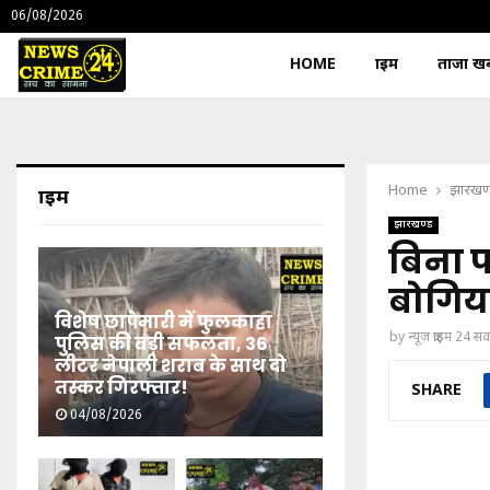
06/08/2026
HOME
क्राइम
ताजा खबर
Home
झारखण
क्राइम
झारखण्ड
बिना प
बोगिया
विशेष छापेमारी में फुलकाहा
by
न्यूज़ क्राइम 24 स
पुलिस की बड़ी सफलता, 36
लीटर नेपाली शराब के साथ दो
तस्कर गिरफ्तार!
SHARE
04/08/2026