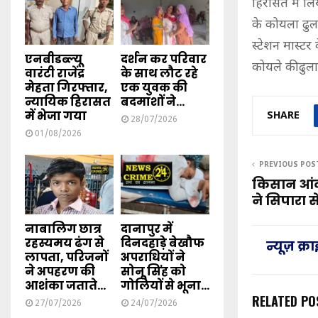
हिरासत में लि
के कोयला ढुला
स्टेशन मास्ट
एनबीडब्ल्यू
दर्शन कर परिवार
कोयले की ढुल
वारंटी राजेंद्र
के साथ लौट रहे
मेहता गिरफ्तार,
एक युवक की
न्यायिक हिरासत
बदमाशों ने...
में भेजा गया
SHARE
28/07/2026
01/08/2026
PREVIOUS POS
किसान आंद
ने सिपारा स
नाबालिग छात्र
दानापुर में
रहस्यमय ढंग से
दिनदहाड़े बेखौफ
न्यूज़ क्
लापता, परिजनों
अपराधियों ने
ने अपहरण की
सोनू सिंह को
आशंका जताते...
गोलियों से भूना...
RELATED PO
27/07/2026
24/07/2026