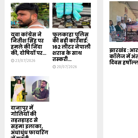
युवा कांग्रेस ने
फुलकाहा पुलिस
नितीश सिंह पर
की बड़ी कार्रवाई:
हमले की निंदा
162 लीटर नेपाली
झारखंड : 
की, दोषियों पर...
शराब के साथ
कॉलेज में अंत
तस्करी...
23/07/2026
दिवस हर्षोल्
20/07/2026
दानापुर में
गोलियों की
तड़तड़ाहट से
सहमा इलाका,
अंधाधुंध फायरिंग