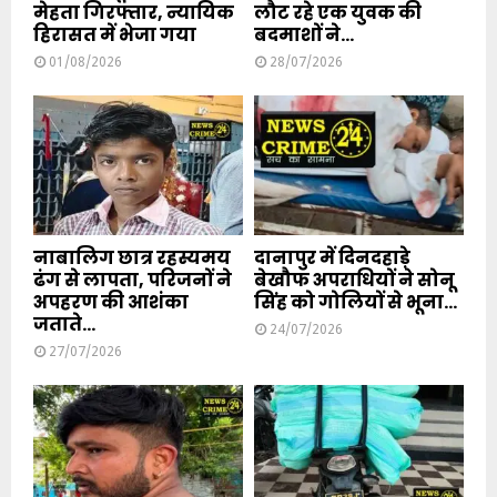
मेहता गिरफ्तार, न्यायिक
लौट रहे एक युवक की
हिरासत में भेजा गया
बदमाशों ने...
01/08/2026
28/07/2026
नाबालिग छात्र रहस्यमय
दानापुर में दिनदहाड़े
ढंग से लापता, परिजनों ने
बेखौफ अपराधियों ने सोनू
अपहरण की आशंका
सिंह को गोलियों से भूना...
जताते...
24/07/2026
27/07/2026