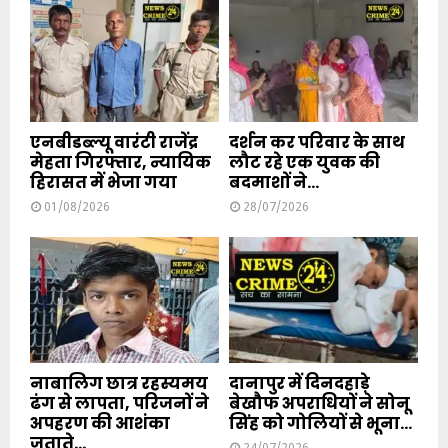
एनबीडब्ल्यू वारंटी राजेंद्र
दर्शन कर परिवार के साथ
मेहता गिरफ्तार, न्यायिक
लौट रहे एक युवक की
हिरासत में भेजा गया
बदमाशों ने...
01/08/2026
28/07/2026
नाबालिग छात्र रहस्यमय
दानापुर में दिनदहाड़े
ढंग से लापता, परिजनों ने
बेखौफ अपराधियों ने सोनू
अपहरण की आशंका
सिंह को गोलियों से भूना...
जताते...