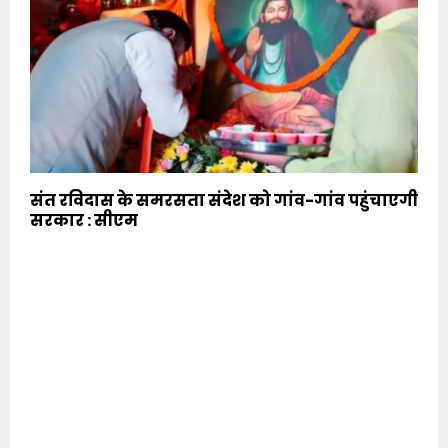
संत रविदास के समरसता संदेश को गांव-गांव पहुंचाएगी
सरकार : सीएम