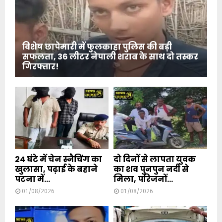
विशेष छापेमारी में फुलकाहा पुलिस की बड़ी
सफलता, 36 लीटर नेपाली शराब के साथ दो तस्कर
गिरफ्तार!
24 घंटे में चेन स्नैचिंग का
दो दिनों से लापता युवक
खुलासा, पढ़ाई के बहाने
का शव पुनपुन नदी से
पटना में...
मिला, परिजनों...
01/08/2026
01/08/2026