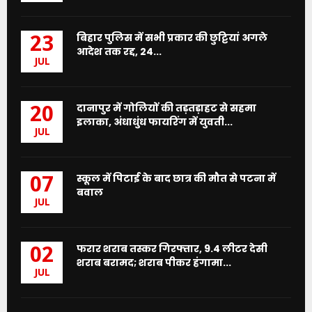
बिहार पुलिस में सभी प्रकार की छुट्टियां अगले
23
आदेश तक रद्द, 24...
JUL
दानापुर में गोलियों की तड़तड़ाहट से सहमा
20
इलाका, अंधाधुंध फायरिंग में युवती...
JUL
स्कूल में पिटाई के बाद छात्र की मौत से पटना में
07
बवाल
JUL
फरार शराब तस्कर गिरफ्तार, 9.4 लीटर देसी
02
शराब बरामद; शराब पीकर हंगामा...
JUL