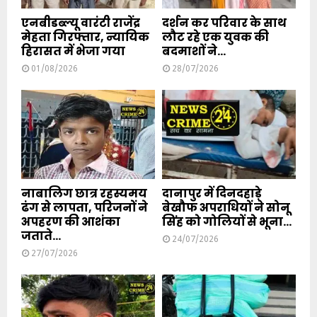
एनबीडब्ल्यू वारंटी राजेंद्र
दर्शन कर परिवार के साथ
मेहता गिरफ्तार, न्यायिक
लौट रहे एक युवक की
हिरासत में भेजा गया
बदमाशों ने...
01/08/2026
28/07/2026
नाबालिग छात्र रहस्यमय
दानापुर में दिनदहाड़े
ढंग से लापता, परिजनों ने
बेखौफ अपराधियों ने सोनू
अपहरण की आशंका
सिंह को गोलियों से भूना...
जताते...
24/07/2026
27/07/2026