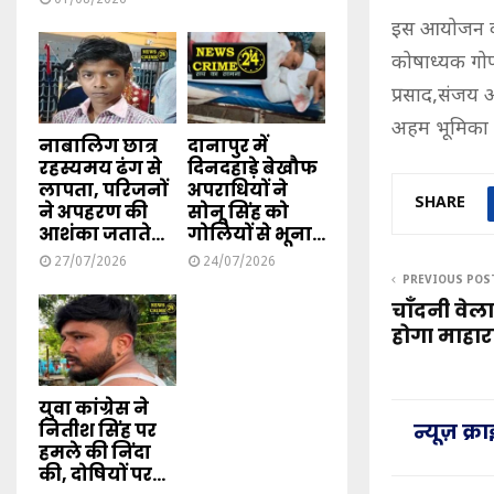
इस आयोजन को 
कोषाध्यक गोप
प्रसाद,संजय अ
अहम भूमिका र
नाबालिग छात्र
दानापुर में
रहस्यमय ढंग से
दिनदहाड़े बेखौफ
लापता, परिजनों
अपराधियों ने
SHARE
ने अपहरण की
सोनू सिंह को
आशंका जताते...
गोलियों से भूना...
27/07/2026
24/07/2026
PREVIOUS POS
चाँदनी वेला
होगा माहा
युवा कांग्रेस ने
न्यूज़ क्
नितीश सिंह पर
हमले की निंदा
की, दोषियों पर...