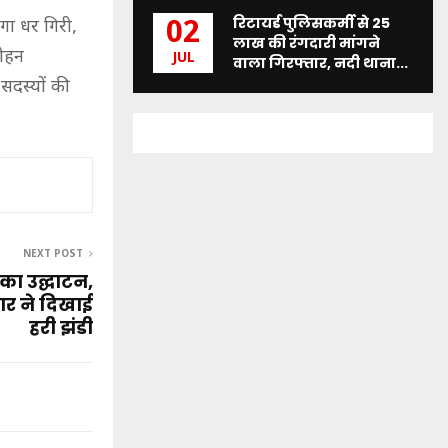
रिटायर्ड पुलिसकर्मी से 25
02
गा धर गिरी,
लाख की रंगदारी मांगने
मोहन
JUL
वाला गिरफ्तार, नदी थाना...
 सदस्यों की
NEXT POST
ेन का उद्घाटन,
मार ने दिखाई
हरी झंडी