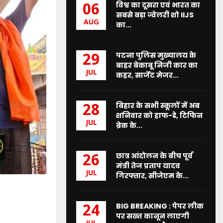
विश्व का दूसरा एवं भारत का
06
सबसे बड़ा ज्वेलरी शो IIJS
AUG
का...
पटना पुलिस मुख्यालय के
29
बाहर बेकाबू निजी कार का
JUL
कहर, सार्जेंट मेजर...
बिहार के सभी स्कूलों में अब
28
शनिवार को हाफ-डे, टिफिन
JUL
ब्रेक के...
छात्र आंदोलन के बीच पूर्व
26
मंत्री तेज प्रताप यादव
JUL
गिरफ्तार, सीजेएम के...
BIG BREAKING : पेपर लीक
24
पर सख्त कानून लाएगी