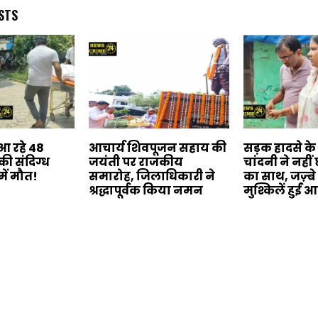
STS
आ रहे 48
आचार्य शिवपूजन सहाय की
सड़क हादसे के
 की संदिग्ध
जयंती पर राजकीय
चांदनी ने नहीं 
में मौत!
समारोह, जिलाधिकारी ने
का साथ, जज़्बे
श्रद्धापूर्वक किया नमन
मुश्किलें हुईं