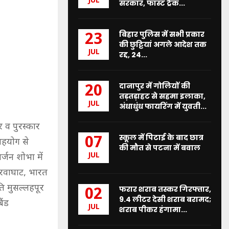
JUL
सरकार, फास्ट ट्रैक...
बिहार पुलिस में सभी प्रकार
23
की छुट्टियां अगले आदेश तक
JUL
रद्द, 24...
दानापुर में गोलियों की
20
तड़तड़ाहट से सहमा इलाका,
JUL
अंधाधुंध फायरिंग में युवती...
र व पुरस्कार
स्कूल में पिटाई के बाद छात्र
07
सहयोग से
की मौत से पटना में बवाल
JUL
र्जन शोभा में
हरवाघाट, भारत
ति मुसल्लहपूर
फरार शराब तस्कर गिरफ्तार,
02
9.4 लीटर देसी शराब बरामद;
ैंड
JUL
शराब पीकर हंगामा...