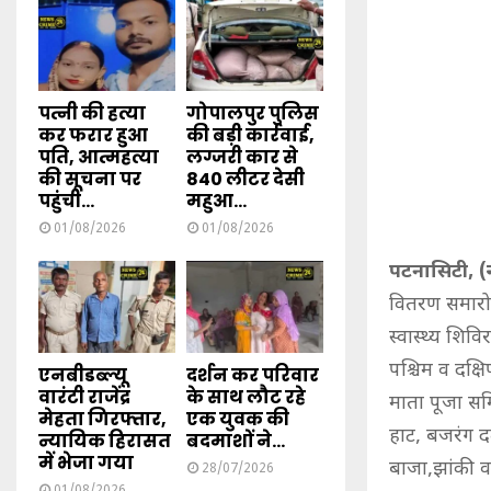
पत्नी की हत्या
गोपालपुर पुलिस
कर फरार हुआ
की बड़ी कार्रवाई,
पति, आत्महत्या
लग्जरी कार से
की सूचना पर
840 लीटर देसी
पहुंची...
महुआ...
01/08/2026
01/08/2026
पटनासिटी, (न्
वितरण समारोह
स्वास्थ्य शिव
पश्चिम व दक्
एनबीडब्ल्यू
दर्शन कर परिवार
वारंटी राजेंद्र
के साथ लौट रहे
माता पूजा समि
मेहता गिरफ्तार,
एक युवक की
हाट, बजरंग द
न्यायिक हिरासत
बदमाशों ने...
में भेजा गया
बाजा,झांकी व
28/07/2026
01/08/2026