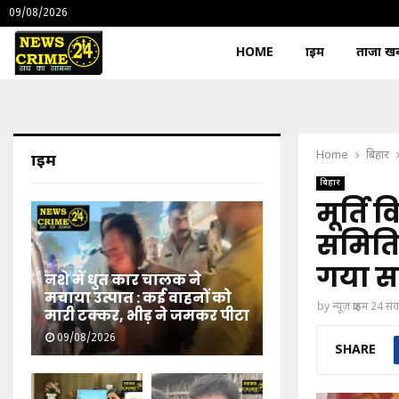
09/08/2026
HOME
क्राइम
ताजा खबर
Home
बिहार
क्राइम
बिहार
मूर्ति 
समितिय
गया स
नशे में धुत कार चालक ने
मचाया उत्पात : कई वाहनों को
by
न्यूज़ क्राइम 24 स
मारी टक्कर, भीड़ ने जमकर पीटा
09/08/2026
SHARE