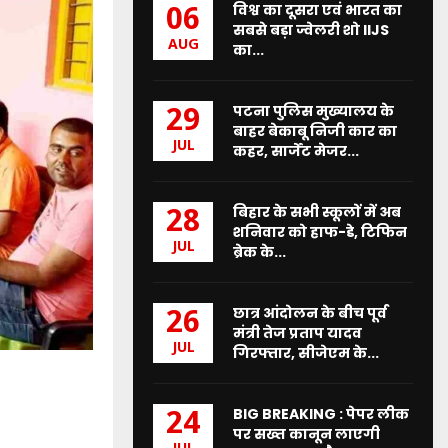
विश्व का दूसरा एवं भारत का
06
सबसे बड़ा ज्वेलरी शो IIJS
AUG
का...
पटना पुलिस मुख्यालय के
29
बाहर बेकाबू निजी कार का
JUL
कहर, सार्जेंट मेजर...
बिहार के सभी स्कूलों में अब
28
शनिवार को हाफ-डे, टिफिन
JUL
ब्रेक के...
छात्र आंदोलन के बीच पूर्व
26
मंत्री तेज प्रताप यादव
JUL
गिरफ्तार, सीजेएम के...
BIG BREAKING : पेपर लीक
24
पर सख्त कानून लाएगी