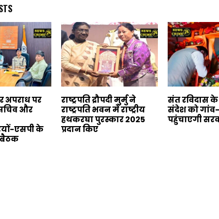
STS
बर अपराध पर
राष्ट्रपति द्रौपदी मुर्मु ने
संत रविदास क
य सचिव और
राष्ट्रपति भवन में राष्ट्रीय
संदेश को गांव
हथकरघा पुरस्कार 2025
पहुंचाएगी सर
यों-एसपी के
प्रदान किए
 बैठक