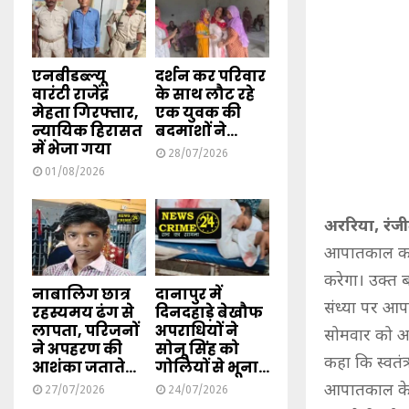
एनबीडब्ल्यू
दर्शन कर परिवार
वारंटी राजेंद्र
के साथ लौट रहे
मेहता गिरफ्तार,
एक युवक की
न्यायिक हिरासत
बदमाशों ने...
में भेजा गया
28/07/2026
01/08/2026
अररिया, रंज
आपातकाल का क
करेगा। उक्त ब
नाबालिग छात्र
दानापुर में
संध्या पर आप
रहस्यमय ढंग से
दिनदहाड़े बेखौफ
लापता, परिजनों
अपराधियों ने
सोमवार को आय
ने अपहरण की
सोनू सिंह को
कहा कि स्वतंत्र
आशंका जताते...
गोलियों से भूना...
आपातकाल के 
27/07/2026
24/07/2026