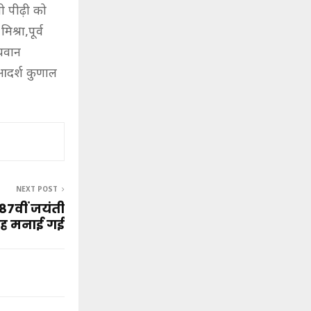
यी पीढ़ी को
श्रा,पूर्व
्यवान
 आदर्श कुणाल
NEXT POST
 87वीं जयंती
ह मनाई गई