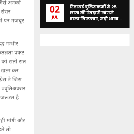
ैसे अनेकों
रिटायर्ड पुलिसकर्मी से 25
02
सेंसर
लाख की रंगदारी मांगने
JUL
वाला गिरफ्तार, नदी थाना...
ने पर मजबूर
्ध गम्भीर
तज्ञता प्रकट
को रातों रात
सब खत्म कर
्रेस ने जिस
्रवृतिअक्सर
 जरूरत है
 नही मांगी और
ते तो