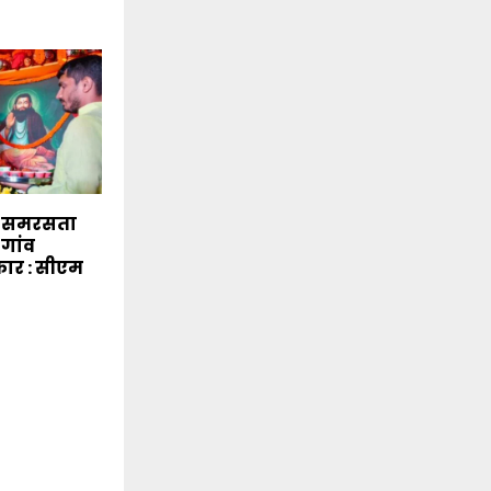
े समरसता
-गांव
कार : सीएम