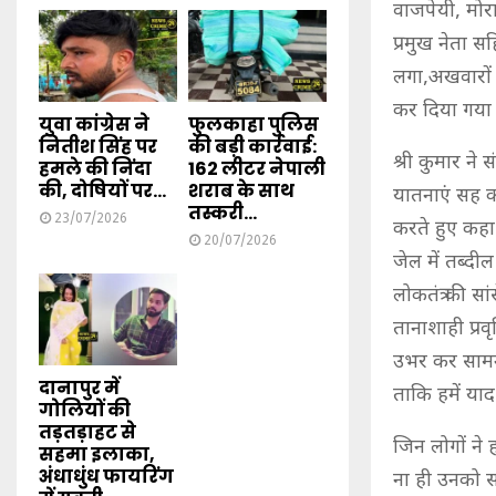
वाजपेयी, मोर
प्रमुख नेता 
लगा,अखवारों 
कर दिया गया
युवा कांग्रेस ने
फुलकाहा पुलिस
नितीश सिंह पर
की बड़ी कार्रवाई:
श्री कुमार ने
हमले की निंदा
162 लीटर नेपाली
की, दोषियों पर...
शराब के साथ
यातनाएं सह कर
तस्करी...
23/07/2026
करते हुए कहा
20/07/2026
जेल में तब्दी
लोकतंत्र की स
तानाशाही प्र
उभर कर सामने
दानापुर में
ताकि हमें याद 
गोलियों की
तड़तड़ाहट से
जिन लोगों ने 
सहमा इलाका,
अंधाधुंध फायरिंग
ना ही उनको 