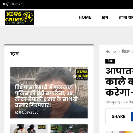
07/08/2026
HOME
क्राइम
ताजा खबर
Home
बिहार
क्राइम
बिहार
आपातक
काले 
विशेष छापेमारी में फुलकाहा
करेगा-
पुलिस की बड़ी सफलता, 36
लीटर नेपाली शराब के साथ दो
by
न्यूज़ क्राइम 24 स
तस्कर गिरफ्तार!
04/08/2026
SHARE