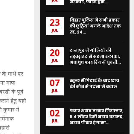
JUL
सरकार, फास्ट ट्रैक...
बिहार पुलिस में सभी प्रकार
23
की छुट्टियां अगले आदेश तक
JUL
रद्द, 24...
दानापुर में गोलियों की
20
तड़तड़ाहट से सहमा इलाका,
JUL
अंधाधुंध फायरिंग में युवती...
 के माथे पर
स्कूल में पिटाई के बाद छात्र
07
 ना माफ
की मौत से पटना में बवाल
JUL
रसी के पूर्व
ने हेतु यहाँ
 कुमार ने
फरार शराब तस्कर गिरफ्तार,
02
9.4 लीटर देसी शराब बरामद;
 शर्मनाक
JUL
शराब पीकर हंगामा...
िहारी