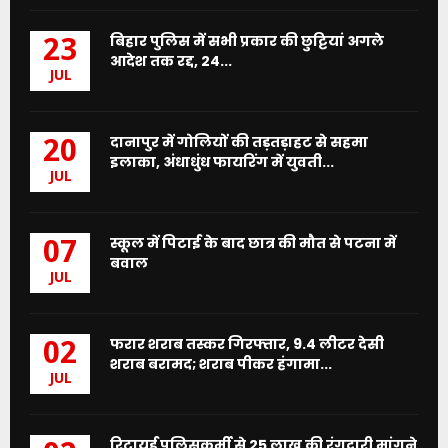
बिहार पुलिस में सभी प्रकार की छुट्टियां अगले
23
आदेश तक रद्द, 24...
JUL
दानापुर में गोलियों की तड़तड़ाहट से सहमा
20
इलाका, अंधाधुंध फायरिंग में युवती...
JUL
स्कूल में पिटाई के बाद छात्र की मौत से पटना में
07
बवाल
JUL
फरार शराब तस्कर गिरफ्तार, 9.4 लीटर देसी
02
शराब बरामद; शराब पीकर हंगामा...
JUL
रिटायर्ड पुलिसकर्मी से 25 लाख की रंगदारी मांगने