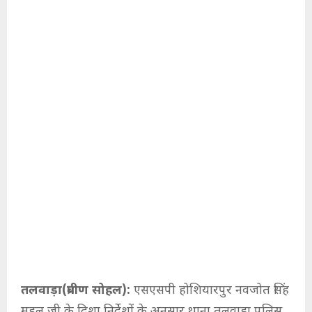
तलवाड़ा(प्रवीण सोहल):
एसएसपी होशियारपुर नवजोत सिंह
महल जी के दिशा निर्देशों के अनुसार थाना तलवाड़ा पुलिस