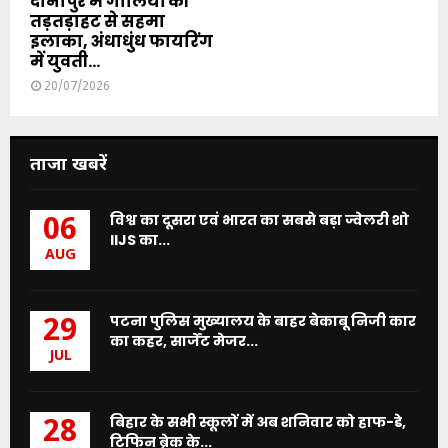
दानापुर में गोलियों की
तड़तड़ाहट से सहमा
इलाका, अंधाधुंध फायरिंग
में युवती...
20/07/2026
ताजा खबरें
विश्व का दूसरा एवं भारत का सबसे बड़ा ज्वेलरी शो
06
IIJS का...
AUG
पटना पुलिस मुख्यालय के बाहर बेकाबू निजी कार
29
का कहर, सार्जेंट मेजर...
JUL
बिहार के सभी स्कूलों में अब शनिवार को हाफ-डे,
28
टिफिन ब्रेक के...