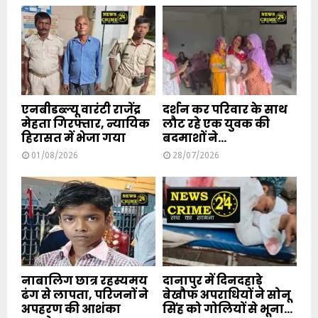
एनबीडब्ल्यू वारंटी राजेंद्र
दर्शन कर परिवार के साथ
मेहता गिरफ्तार, न्यायिक
लौट रहे एक युवक की
हिरासत में भेजा गया
बदमाशों ने...
01/08/2026
28/07/2026
नाबालिग छात्र रहस्यमय
दानापुर में दिनदहाड़े
ढंग से लापता, परिजनों ने
बेखौफ अपराधियों ने सोनू
अपहरण की आशंका
सिंह को गोलियों से भूना...