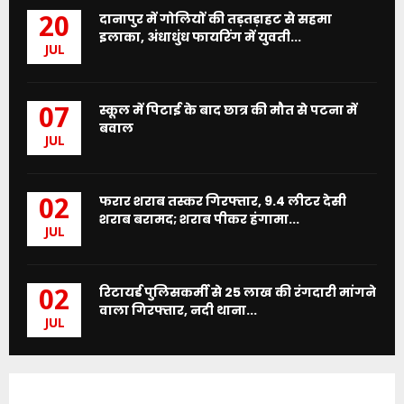
दानापुर में गोलियों की तड़तड़ाहट से सहमा
20
इलाका, अंधाधुंध फायरिंग में युवती...
JUL
स्कूल में पिटाई के बाद छात्र की मौत से पटना में
07
बवाल
JUL
फरार शराब तस्कर गिरफ्तार, 9.4 लीटर देसी
02
शराब बरामद; शराब पीकर हंगामा...
JUL
रिटायर्ड पुलिसकर्मी से 25 लाख की रंगदारी मांगने
02
वाला गिरफ्तार, नदी थाना...
JUL