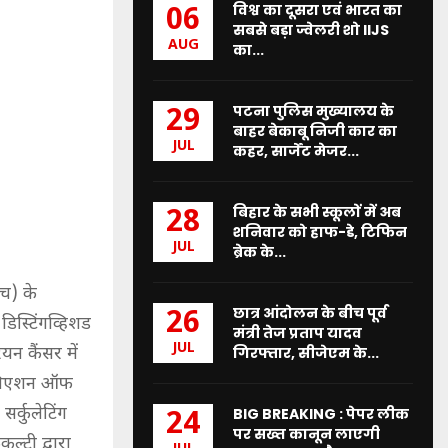
विश्व का दूसरा एवं भारत का
06
सबसे बड़ा ज्वेलरी शो IIJS
AUG
का...
पटना पुलिस मुख्यालय के
29
बाहर बेकाबू निजी कार का
JUL
कहर, सार्जेंट मेजर...
बिहार के सभी स्कूलों में अब
28
शनिवार को हाफ-डे, टिफिन
JUL
ब्रेक के...
च) के
छात्र आंदोलन के बीच पूर्व
26
डिस्टिंगव्हिशड
मंत्री तेज प्रताप यादव
JUL
यन कैंसर में
गिरफ्तार, सीजेएम के...
एसोसिएशन ऑफ
सर्कुलेटिंग
BIG BREAKING : पेपर लीक
24
पर सख्त कानून लाएगी
ल्टी द्वारा