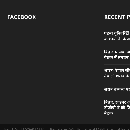
FACEBOOK
RECENT 
पटना यूनिवर्सिटी
के छात्रों ने किय
बिहार भाजपा वाण
बैठक में संगठन
भारत-नेपाल सीम
नेपाली शराब के
शराब तस्करी पर 
बिहार, साइबर 
डीजीपी ने की ज
बैठक
Regd. No. BR-26-0243265 | Registered With Ministry of MSME Govt. of India