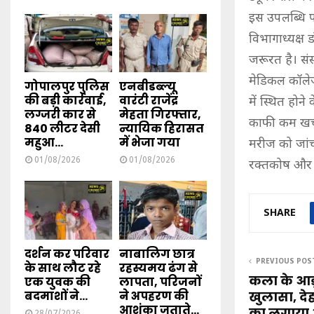
इस उपलब्धि पर 
विभागाध्यक्ष 
जरूरत है। सं
मेडिकल कॉलेज 
गोपालपुर पुलिस
एनबीडब्ल्यू
की बड़ी कार्रवाई,
वारंटी राजेंद्र
में स्थित होन
लग्जरी कार से
मेहता गिरफ्तार,
काफी कम खर्च
840 लीटर देसी
न्यायिक हिरासत
महुआ...
में भेजा गया
मरीज को जांच
01/08/2026
01/08/2026
रक्तकोष और ए
SHARE
दर्शन कर परिवार
नाबालिग छात्र
PREVIOUS POS
के साथ लौट रहे
रहस्यमय ढंग से
कला के आड़ म
एक युवक की
लापता, परिजनों
बदमाशों ने...
ने अपहरण की
खुलासा, देह 
आशंका जताते...
का लगाया
28/07/2026