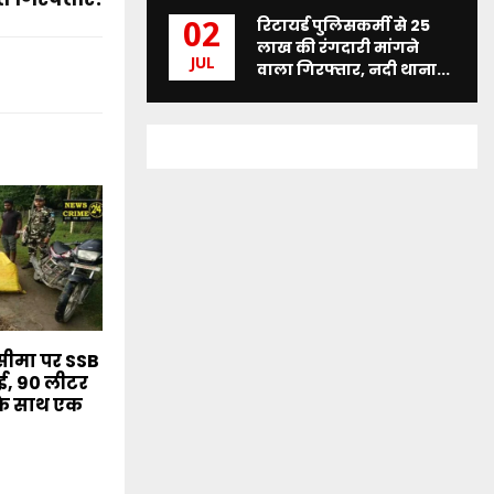
रिटायर्ड पुलिसकर्मी से 25
02
लाख की रंगदारी मांगने
JUL
वाला गिरफ्तार, नदी थाना...
सीमा पर SSB
ाई, 90 लीटर
के साथ एक