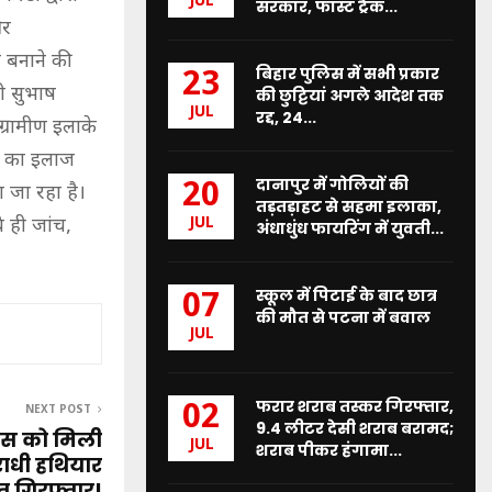
JUL
सरकार, फास्ट ट्रैक...
और
ल बनाने की
बिहार पुलिस में सभी प्रकार
23
ी सुभाष
की छुट्टियां अगले आदेश तक
JUL
रद्द, 24...
ग्रामीण इलाके
रह का इलाज
दानापुर में गोलियों की
20
 जा रहा है।
तड़तड़ाहट से सहमा इलाका,
JUL
 ही जांच,
अंधाधुंध फायरिंग में युवती...
स्कूल में पिटाई के बाद छात्र
07
की मौत से पटना में बवाल
JUL
फरार शराब तस्कर गिरफ्तार,
02
NEXT POST
9.4 लीटर देसी शराब बरामद;
िस को मिली
JUL
शराब पीकर हंगामा...
ाधी हथियार
 गिरफ्तार!