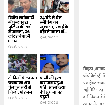
विशेष छापेमारी
24 घंटे में चेन
में फुलकाहा
स्नैचिंग का
पुलिस की बड़ी
खुलासा, पढ़ाई के
सफलता, 36
बहाने पटना में...
लीटर नेपाली
01/08/2026
शराब...
04/08/2026
बिहटा(आनंद
बॉयोकेमेस्ट्री
दो दिनों से लापता
पत्नी की हत्या
युवक का शव
कर फरार हुआ
एब्सट्रेक्ट अव
पुनपुन नदी से
पति, आत्महत्या
सर्कुलेटिंग ट
मिला, परिजनों...
की सूचना पर
पहुंची...
क्लीनिकल केमेस
01/08/2026
01/08/2026
ट्यूमर सेल पर