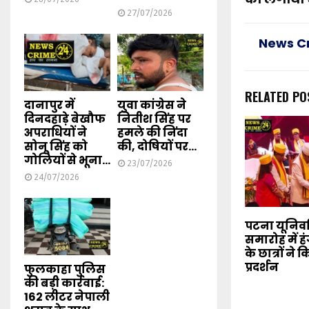
27/07/2026
News C
RELATED PO
दानापुर में
युवा कांग्रेस ने
दिनदहाड़े बेखौफ
नितीश सिंह पर
अपराधियों ने
हमले की निंदा
सोनू सिंह को
की, दोषियों पर...
गोलियों से भूना...
23/07/2026
24/07/2026
पटना यूनिवर्स
समारोह में 
के छात्रों ने
प्रदर्शन
फुलकाहा पुलिस
की बड़ी कार्रवाई:
162 लीटर नेपाली