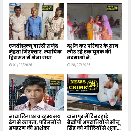
एनबीडब्ल्यू वारंटी राजेंद्र
दर्शन कर परिवार के साथ
मेहता गिरफ्तार, न्यायिक
लौट रहे एक युवक की
हिरासत में भेजा गया
बदमाशों ने...
01/08/2026
28/07/2026
नाबालिग छात्र रहस्यमय
दानापुर में दिनदहाड़े
ढंग से लापता, परिजनों ने
बेखौफ अपराधियों ने सोनू
अपहरण की आशंका
सिंह को गोलियों से भूना...