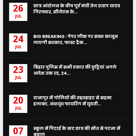
छात्र आंदोलन के बीच पूर्व मंत्री तेज प्रताप यादव
26
गिरफ्तार, सीजेएम के...
JUL
BIG BREAKING : पेपर लीक पर सख्त कानून
24
लाएगी सरकार, फास्ट ट्रैक...
JUL
बिहार पुलिस में सभी प्रकार की छुट्टियां अगले
23
आदेश तक रद्द, 24...
JUL
दानापुर में गोलियों की तड़तड़ाहट से सहमा
20
इलाका, अंधाधुंध फायरिंग में युवती...
JUL
स्कूल में पिटाई के बाद छात्र की मौत से पटना में
07
बवाल