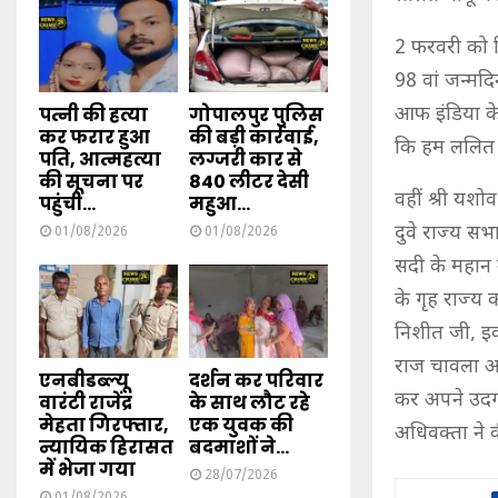
2 फरवरी को दि
98 वां जन्मदि
आफ इंडिया के 
पत्नी की हत्या
गोपालपुर पुलिस
कर फरार हुआ
की बड़ी कार्रवाई,
कि हम ललित ब
पति, आत्महत्या
लग्जरी कार से
की सूचना पर
840 लीटर देसी
वहीं श्री यशो
पहुंची...
महुआ...
दुवे राज्य सभ
01/08/2026
01/08/2026
सदी के महान 
के गृह राज्य
निशीत जी, इक
राज चावला आदि
एनबीडब्ल्यू
दर्शन कर परिवार
कर अपने उदगार
वारंटी राजेंद्र
के साथ लौट रहे
मेहता गिरफ्तार,
एक युवक की
अधिवक्ता ने 
न्यायिक हिरासत
बदमाशों ने...
में भेजा गया
28/07/2026
01/08/2026