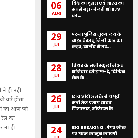
विश्व का दूसरा एवं भारत का
06
सबसे बड़ा ज्वेलरी शो IIJS
AUG
का...
पटना पुलिस मुख्यालय के
29
बाहर बेकाबू निजी कार का
JUL
कहर, सार्जेंट मेजर...
बिहार के सभी स्कूलों में अब
28
शनिवार को हाफ-डे, टिफिन
JUL
ब्रेक के...
 ने ही नही
छात्र आंदोलन के बीच पूर्व
26
ी वर्ष होता
मंत्री तेज प्रताप यादव
JUL
ईनों का आज जो
गिरफ्तार, सीजेएम के...
 रेल का
र ना ही
BIG BREAKING : पेपर लीक
24
पर सख्त कानून लाएगी