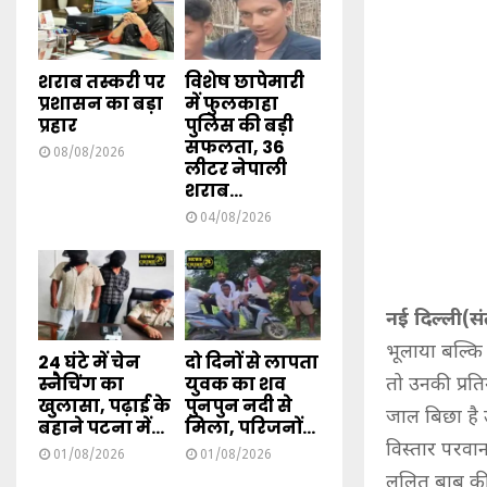
शराब तस्करी पर
विशेष छापेमारी
प्रशासन का बड़ा
में फुलकाहा
प्रहार
पुलिस की बड़ी
सफलता, 36
08/08/2026
लीटर नेपाली
शराब...
04/08/2026
नई दिल्ली(स
भूलाया बल्कि 
24 घंटे में चेन
दो दिनों से लापता
स्नैचिंग का
युवक का शव
तो उनकी प्रति
खुलासा, पढ़ाई के
पुनपुन नदी से
जाल बिछा है 
बहाने पटना में...
मिला, परिजनों...
विस्तार परवा
01/08/2026
01/08/2026
ललित बाबू की