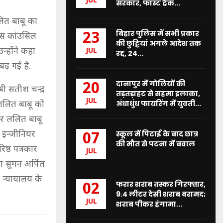
JUL
सरकार, फास्ट ट्रैक...
लित बाबू का
बिहार पुलिस में सभी प्रकार
23
रेस कांउसिल
की छुट्टियां अगले आदेश तक
न्होंने कहा
JUL
रद्द, 24...
बढ़ गई है.
दानापुर में गोलियों की
20
री सतीश चन्द्र
तड़तड़ाहट से सहमा इलाका,
JUL
अंधाधुंध फायरिंग में युवती...
 ललित बाबू को
कर ललित बाबू
 इन्जीनियर
स्कूल में पिटाई के बाद छात्र
07
की मौत से पटना में बवाल
ष्ठ पत्रकार
JUL
ा सुमन अर्पित
य न्यायालय के
फरार शराब तस्कर गिरफ्तार,
02
9.4 लीटर देसी शराब बरामद;
JUL
शराब पीकर हंगामा...