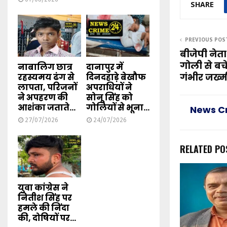
SHARE
PREVIOUS POS
बीजेपी नेत
गोली से बच
नाबालिग छात्र
दानापुर में
गंभीर जख्म
रहस्यमय ढंग से
दिनदहाड़े बेखौफ
लापता, परिजनों
अपराधियों ने
ने अपहरण की
सोनू सिंह को
आशंका जताते...
गोलियों से भूना...
News C
27/07/2026
24/07/2026
RELATED PO
युवा कांग्रेस ने
नितीश सिंह पर
हमले की निंदा
की, दोषियों पर...