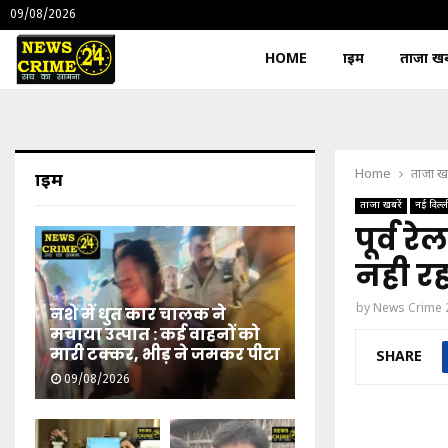
09/08/2026
HOME
क्राइम
ताजा खबर
Home
ताजा खब
क्राइम
ताजा खबरें
नई दिल्ल
पूर्व र
नही रह
by
News Crime 
नशे में धुत कार चालक ने
मचाया उत्पात : कई वाहनों को
मारी टक्कर, भीड़ ने जमकर पीटा
SHARE
09/08/2026