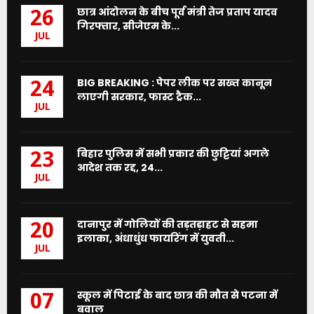
छात्र आंदोलन के बीच पूर्व मंत्री तेज प्रताप यादव
26
गिरफ्तार, सीजेएम के...
JUL
BIG BREAKING : पेपर लीक पर सख्त कानून
24
लाएगी सरकार, फास्ट ट्रैक...
JUL
बिहार पुलिस में सभी प्रकार की छुट्टियां अगले
23
आदेश तक रद्द, 24...
JUL
दानापुर में गोलियों की तड़तड़ाहट से सहमा
20
इलाका, अंधाधुंध फायरिंग में युवती...
JUL
स्कूल में पिटाई के बाद छात्र की मौत से पटना में
07
बवाल