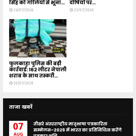
सिंह को गोलियों से भूना...
दोषियों पर...
24/07/2026
23/07/2026
फुलकाहा पुलिस की बड़ी
कार्रवाई: 162 लीटर नेपाली
शराब के साथ तस्करी...
20/07/2026
ताजा खबरें
तीसरे अंतरराष्ट्रीय मातृभाषा पत्रकारिता
07
सम्मेलन–2026 में भारत का प्रतिनिधित्व करेंगे
AUG
पत्रकार शशि...