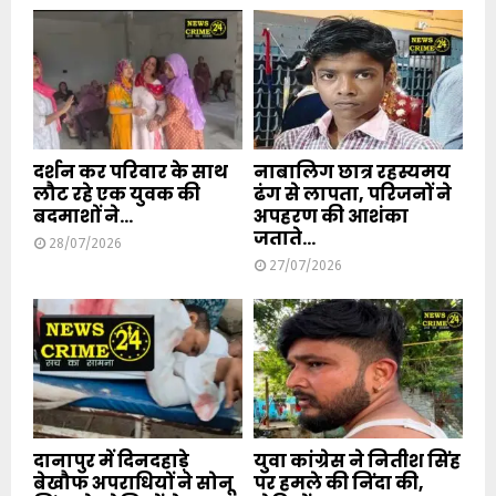
दर्शन कर परिवार के साथ
नाबालिग छात्र रहस्यमय
लौट रहे एक युवक की
ढंग से लापता, परिजनों ने
बदमाशों ने...
अपहरण की आशंका
जताते...
28/07/2026
27/07/2026
दानापुर में दिनदहाड़े
युवा कांग्रेस ने नितीश सिंह
बेखौफ अपराधियों ने सोनू
पर हमले की निंदा की,