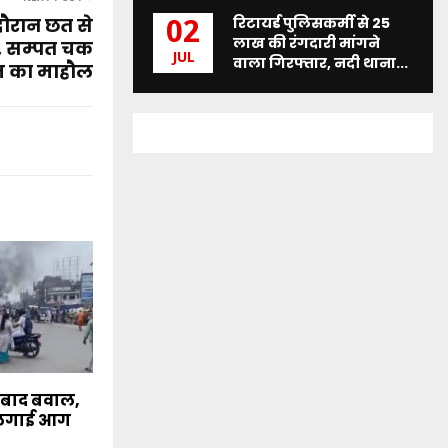
दौरान छत से
रिटायर्ड पुलिसकर्मी से 25
02
लाख की रंगदारी मांगने
, सम्पत चक
JUL
वाला गिरफ्तार, नदी थाना...
तम का माहौल
 बाद बवाल,
ं लगाई आग