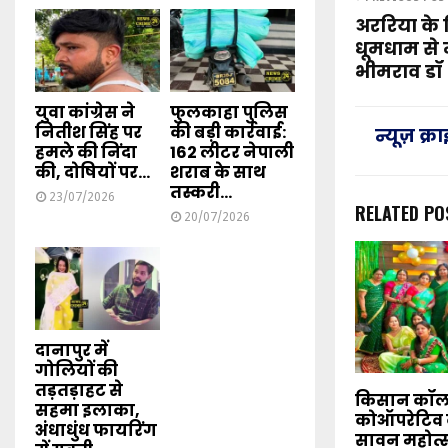
अररिया के व
धूमधाम से 
भीमराव डॉ 
युवा कांग्रेस ने
फुलकाहा पुलिस
नितीश सिंह पर
की बड़ी कार्रवाई:
न्यूज़ क्
हमले की निंदा
162 लीटर नेपाली
की, दोषियों पर...
शराब के साथ
तस्करी...
23/07/2026
RELATED PO
20/07/2026
दानापुर में
गोलियों की
तड़तड़ाहट से
किसान कॉल
सहमा इलाका,
कोऑपरेटिव 
अंधाधुंध फायरिंग
सावन महोत्