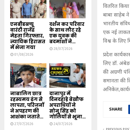
वितरित किया।
बाबा साहेब ने 
भारतीय संविध
एनबीडब्ल्यू
दर्शन कर परिवार
वारंटी राजेंद्र
के साथ लौट रहे
एक नई ताकत के
मेहता गिरफ्तार,
एक युवक की
विश्व के लिए
न्यायिक हिरासत
बदमाशों ने...
में भेजा गया
28/07/2026
प्रदेश कार्यक
01/08/2026
लिए डॉ. अंबेड
की अग्रणी पंक
समानता की दिशा
अनिकेत,कार्य
नाबालिग छात्र
दानापुर में
रहस्यमय ढंग से
दिनदहाड़े बेखौफ
लापता, परिजनों
अपराधियों ने
SHARE
ने अपहरण की
सोनू सिंह को
आशंका जताते...
गोलियों से भूना...
27/07/2026
24/07/2026
PREVIOUS POS