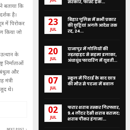
JUL
सरकार, फास्ट ट्रैक...
ने बताया कि
गदर्शक है।
बिहार पुलिस में सभी प्रकार
23
र में पिरोकर
की छुट्टियां अगले आदेश तक
JUL
रद्द, 24...
माण किया जो
दानापुर में गोलियों की
20
उत्थान के
तड़तड़ाहट से सहमा इलाका,
JUL
अंधाधुंध फायरिंग में युवती...
र निर्माताओं
बंधुत्व और
स्कूल में पिटाई के बाद छात्र
07
 मंत्री
की मौत से पटना में बवाल
JUL
जूद थे।
फरार शराब तस्कर गिरफ्तार,
02
9.4 लीटर देसी शराब बरामद;
JUL
शराब पीकर हंगामा...
NEXT POST