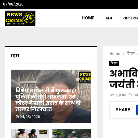
07/08/2026
HOME
क्राइम
ताजा खबर
Home
बिहार
क्राइम
बिहार
अभाविप
जयंती 
विशेष छापेमारी में फुलकाहा
by
न्यूज़ क्राइम 24 स
पुलिस की बड़ी सफलता, 36
लीटर नेपाली शराब के साथ दो
तस्कर गिरफ्तार!
SHARE
04/08/2026