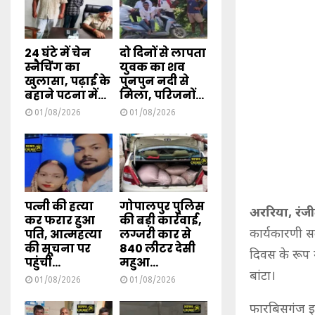
24 घंटे में चेन
दो दिनों से लापता
स्नैचिंग का
युवक का शव
खुलासा, पढ़ाई के
पुनपुन नदी से
बहाने पटना में...
मिला, परिजनों...
01/08/2026
01/08/2026
पत्नी की हत्या
गोपालपुर पुलिस
अररिया, रंजी
कर फरार हुआ
की बड़ी कार्रवाई,
पति, आत्महत्या
लग्जरी कार से
कार्यकारणी सद
की सूचना पर
840 लीटर देसी
दिवस के रूप म
पहुंची...
महुआ...
बांटा।
01/08/2026
01/08/2026
फारबिसगंज इका