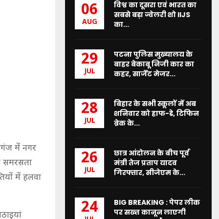
विश्व का दूसरा एवं भारत का
06
सबसे बड़ा ज्वेलरी शो IIJS
AUG
का...
पटना पुलिस मुख्यालय के
29
बाहर बेकाबू निजी कार का
JUL
कहर, सार्जेंट मेजर...
बिहार के सभी स्कूलों में अब
28
शनिवार को हाफ-डे, टिफिन
JUL
ब्रेक के...
ंज में नगर
छात्र आंदोलन के बीच पूर्व
26
जिक समरसता
मंत्री तेज प्रताप यादव
JUL
गिरफ्तार, सीजेएम के...
ियों में हलवा
BIG BREAKING : पेपर लीक
24
पर सख्त कानून लाएगी
िठाइयां