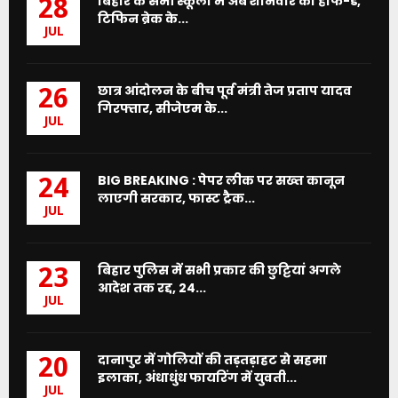
बिहार के सभी स्कूलों में अब शनिवार को हाफ-डे,
28
टिफिन ब्रेक के...
JUL
छात्र आंदोलन के बीच पूर्व मंत्री तेज प्रताप यादव
26
गिरफ्तार, सीजेएम के...
JUL
BIG BREAKING : पेपर लीक पर सख्त कानून
24
लाएगी सरकार, फास्ट ट्रैक...
JUL
बिहार पुलिस में सभी प्रकार की छुट्टियां अगले
23
आदेश तक रद्द, 24...
JUL
दानापुर में गोलियों की तड़तड़ाहट से सहमा
20
इलाका, अंधाधुंध फायरिंग में युवती...
JUL