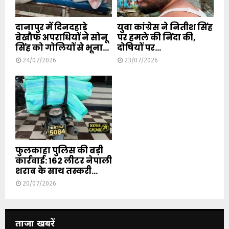
दानापुर में दिनदहाड़े
युवा कांग्रेस ने नितीश सिंह
बेखौफ अपराधियों ने सोनू
पर हमले की निंदा की,
सिंह को गोलियों से भूना...
दोषियों पर...
24/07/2026
23/07/2026
फुलकाहा पुलिस की बड़ी
कार्रवाई: 162 लीटर नेपाली
शराब के साथ तस्करी...
20/07/2026
ताजा खबरें