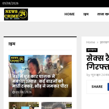
09/08/2026
HOME
क्राइम
ताजा खबर
Home
झारखण
क्राइम
झारखण्ड
सेक्स 
गिरफ्त
by
न्यूज़ क्राइम 24 स
नशे में धुत कार चालक ने
मचाया उत्पात : कई वाहनों को
मारी टक्कर, भीड़ ने जमकर पीटा
SHARE
09/08/2026