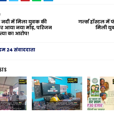
T
नदी में मिला युवक की
गर्ल्‍स हॉस्‍टल में
र आया नया मोड़, परिजन
मिली यु
त्या का आरोप!
राइम 24 संवाददाता
STS