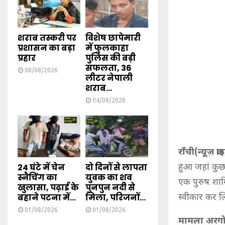
शराब तस्करी पर
विशेष छापेमारी
प्रशासन का बड़ा
में फुलकाहा
प्रहार
पुलिस की बड़ी
सफलता, 36
08/08/2026
लीटर नेपाली
शराब...
04/08/2026
राँची(न्यूज़ क्
24 घंटे में चेन
दो दिनों से लापता
हुआ जहां कुछ 
स्नैचिंग का
युवक का शव
एक पुरुष शाम
खुलासा, पढ़ाई के
पुनपुन नदी से
बहाने पटना में...
मिला, परिजनों...
स्वीकार कर ल
01/08/2026
01/08/2026
मामला अरगोड़ा