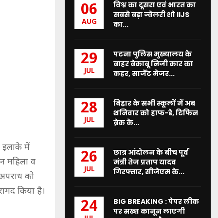
विश्व का दूसरा एवं भारत का
06
सबसे बड़ा ज्वेलरी शो IIJS
AUG
का...
पटना पुलिस मुख्यालय के
29
बाहर बेकाबू निजी कार का
JUL
कहर, सार्जेंट मेजर...
बिहार के सभी स्कूलों में अब
28
शनिवार को हाफ-डे, टिफिन
JUL
ब्रेक के...
इलाके में
छात्र आंदोलन के बीच पूर्व
26
तीन महिला व
मंत्री तेज प्रताप यादव
JUL
गिरफ्तार, सीजेएम के...
े अपराध को
रामद किया है।
BIG BREAKING : पेपर लीक
24
पर सख्त कानून लाएगी