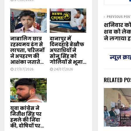
PREVIOUS POS
शनिवार को 
शव को लेक
ने लगाया ह
नाबालिग छात्र
दानापुर में
रहस्यमय ढंग से
दिनदहाड़े बेखौफ
लापता, परिजनों
अपराधियों ने
ने अपहरण की
सोनू सिंह को
न्यूज़ क्
आशंका जताते...
गोलियों से भूना...
27/07/2026
24/07/2026
RELATED PO
युवा कांग्रेस ने
नितीश सिंह पर
हमले की निंदा
की, दोषियों पर...