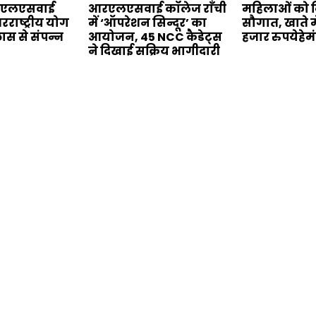
आरएलएसवाई
आरएलएसवाई कॉलेज राँची
महिलाओं को दि
रराष्ट्रीय योग
में ‘ऑपरेशन सिन्दूर’ का
सौगात, खाते म
लास से संपन्न
आयोजन, 45 NCC कैडेट्स
हजार रुपयेहे
ने दिखाई सक्रिय भागीदारी