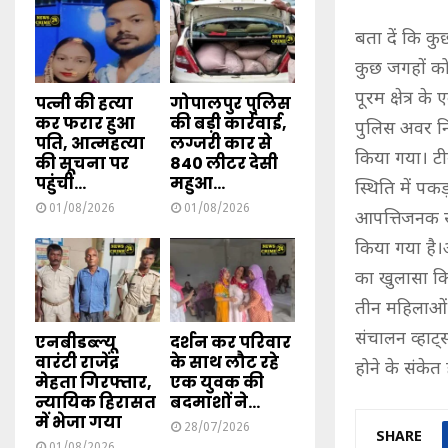
बता दें कि कु
कुछ जगहों क
पूरम क्षेत्र 
पत्नी की हत्या
गोपालपुर पुलिस
कर फरार हुआ
की बड़ी कार्रवाई,
पुलिस अवर नि
पति, आत्महत्या
लग्जरी कार से
किया गया। टी
की सूचना पर
840 लीटर देसी
पहुंची...
महुआ...
स्थिति में प
01/08/2026
01/08/2026
आपत्तिजनक सा
किया गया है।आ
का खुलासा किया
तीन महिलाओं 
संचालन व्हाट्
एनबीडब्ल्यू
दर्शन कर परिवार
वारंटी राजेंद्र
के साथ लौट रहे
होने के संकेत ह
मेहता गिरफ्तार,
एक युवक की
न्यायिक हिरासत
बदमाशों ने...
में भेजा गया
28/07/2026
SHARE
01/08/2026