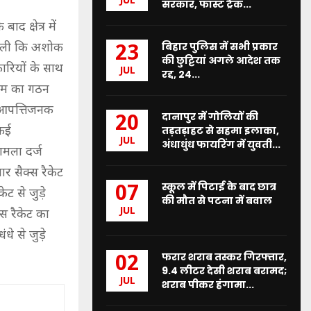
JUL
सरकार, फास्ट ट्रैक...
 क्षेत्र में
बिहार पुलिस में सभी प्रकार
मिली कि अशोक
23
की छुट्टियां अगले आदेश तक
कारियों के साथ
JUL
रद्द, 24...
टीम का गठन
ो आपत्तिजनक
दानापुर में गोलियों की
20
 कई
तड़तड़ाहट से सहमा इलाका,
JUL
अंधाधुंध फायरिंग में युवती...
ामला दर्ज
ार सैक्स रैकेट
स्कूल में पिटाई के बाद छात्र
07
ेट से जुड़े
की मौत से पटना में बवाल
JUL
स रैकेट का
े से जुड़े
फरार शराब तस्कर गिरफ्तार,
02
9.4 लीटर देसी शराब बरामद;
JUL
शराब पीकर हंगामा...