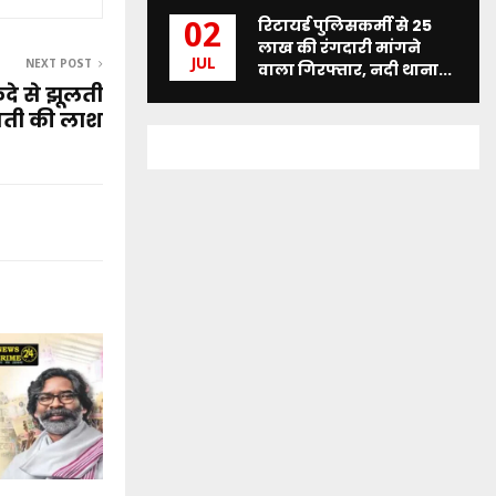
रिटायर्ड पुलिसकर्मी से 25
02
लाख की रंगदारी मांगने
JUL
NEXT POST
वाला गिरफ्तार, नदी थाना...
 फंदे से झूलती
वती की लाश