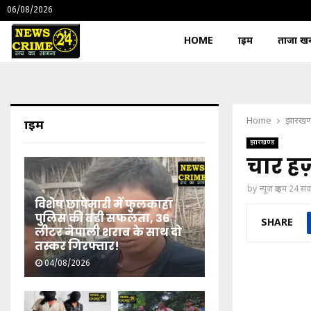
06/08/2026
HOME
क्राइम
ताजा खबर
Home
झारखण
क्राइम
झारखण्ड
चार हज़
by
न्यूज़ क्राइम 24 स
विशेष छापेमारी में फुलकाहा
पुलिस की बड़ी सफलता, 36
SHARE
लीटर नेपाली शराब के साथ दो
तस्कर गिरफ्तार!
04/08/2026