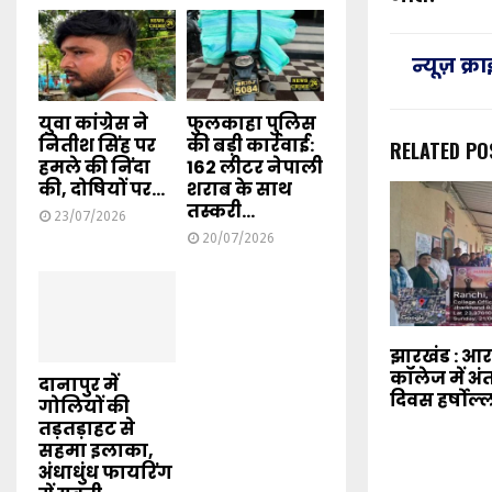
न्यूज़ क्
युवा कांग्रेस ने
फुलकाहा पुलिस
नितीश सिंह पर
की बड़ी कार्रवाई:
RELATED PO
हमले की निंदा
162 लीटर नेपाली
की, दोषियों पर...
शराब के साथ
तस्करी...
23/07/2026
20/07/2026
झारखंड : 
कॉलेज में अंत
दानापुर में
दिवस हर्षोल्
गोलियों की
तड़तड़ाहट से
सहमा इलाका,
अंधाधुंध फायरिंग