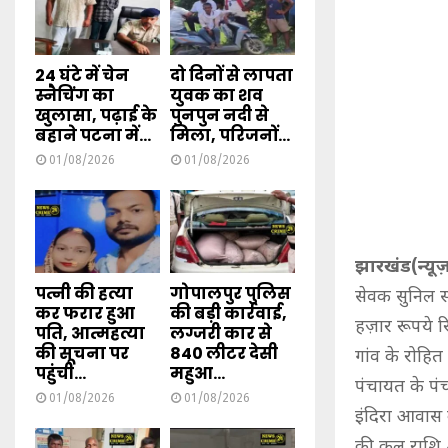
24 घंटे में चेन
दो दिनों से लापता
स्नैचिंग का
युवक का शव
खुलासा, पढ़ाई के
पुनपुन नदी से
बहाने पटना में...
मिला, परिजनों...
01/08/2026
01/08/2026
झारखंड(न्यूज़
पत्नी की हत्या
गोपालपुर पुलिस
सेवक सुनिल स
कर फरार हुआ
की बड़ी कार्रवाई,
हज़ार रूपये रि
पति, आत्महत्या
लग्जरी कार से
की सूचना पर
840 लीटर देसी
गांव के रोहि
पहुंची...
महुआ...
पंचायत के पं
01/08/2026
01/08/2026
इंदिरा आवास क
की कुल राशि 4