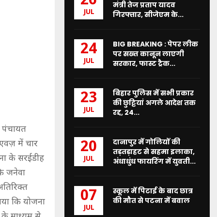
26
मंत्री तेज प्रताप यादव
JUL
गिरफ्तार, सीजेएम के...
BIG BREAKING : पेपर लीक
24
पर सख्त कानून लाएगी
JUL
सरकार, फास्ट ट्रैक...
बिहार पुलिस में सभी प्रकार
23
की छुट्टियां अगले आदेश तक
JUL
रद्द, 24...
े पंचायत
दानापुर में गोलियों की
20
एवज़ में चार
तड़तड़ाहट से सहमा इलाका,
थाना के सरईडीह
JUL
अंधाधुंध फायरिंग में युवती...
कि जनेवा
अतिरिक्त
स्कूल में पिटाई के बाद छात्र
07
की मौत से पटना में बवाल
बताया कि योजना
JUL
के माध्यम से