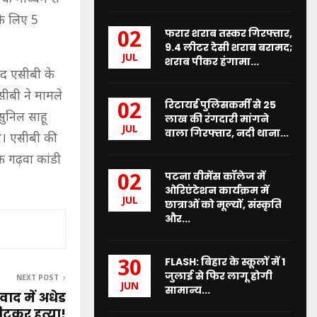
 के लिए 5
फरार शराब तस्कर गिरफ्तार,
02
9.4 लीटर देसी शराब बरामद;
JUL
शराब पीकर हंगामा...
ाद एसीबी के
सीबी ने मामले
रिटायर्ड पुलिसकर्मी से 25
02
ुनिल साहू
लाख की रंगदारी मांगने
JUL
वाला गिरफ्तार, नदी थाना...
या। एसीबी की
क गढ़वा कांडी
पटना वीमेंस कॉलेज में
02
ओरिएंटेशन कार्यक्रम में
JUL
छात्राओं को मूल्यों, संस्कृति
और...
FLASH: बिहार के स्कूलों में 1
30
जुलाई से फिर लागू होगी
NEXT POST
JUN
सामान्य...
ाद में अधेड
ीटकर हत्या!