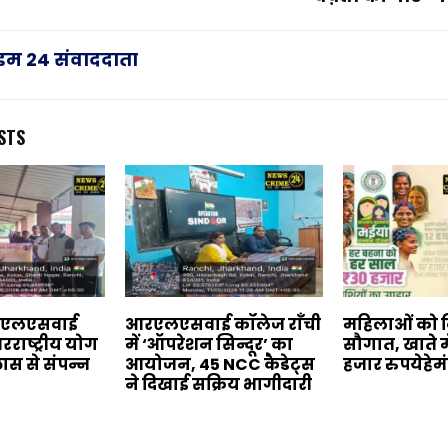
राइम 24 संवाददाता
STS
आरएलएसवाई
आरएलएसवाई कॉलेज राँची
महिलाओं को दि
रराष्ट्रीय योग
में ‘ऑपरेशन सिन्दूर’ का
सौगात, खाते म
लास से संपन्न
आयोजन, 45 NCC कैडेट्स
हजार रुपयेहे
ने दिखाई सक्रिय भागीदारी