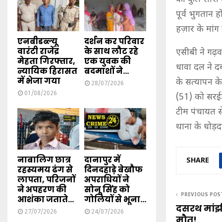
पूर्व भुगतान 
हज़ार के मांग
एनबीडब्ल्यू
दर्शन कर परिवार
वारंटी राजेंद्र
के साथ लौट रहे
एसीबी ने गढ़व
मेहता गिरफ्तार,
एक युवक की
धावा दल ने द
न्यायिक हिरासत
बदमाशों ने...
में भेजा गया
के सत्यापन क
28/07/2026
01/08/2026
(51) को सरईड
टीम पंचायत स
थाना के धोड़दा
नाबालिग छात्र
दानापुर में
SHARE
रहस्यमय ढंग से
दिनदहाड़े बेखौफ
लापता, परिजनों
अपराधियों ने
ने अपहरण की
सोनू सिंह को
PREVIOUS POS
आशंका जताते...
गोलियों से भूना...
दसरथ मांझी
27/07/2026
24/07/2026
मौत!