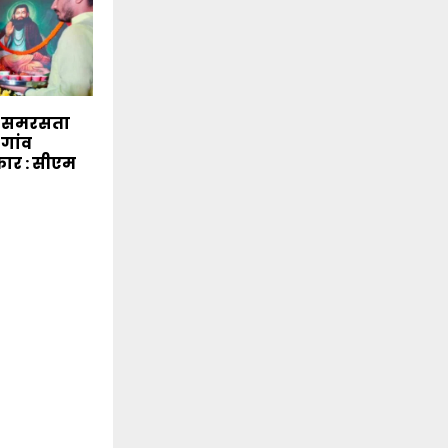
े समरसता
-गांव
कार : सीएम