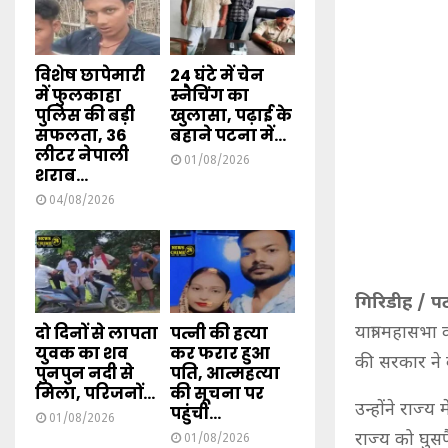
विशेष छापेमारी
24 घंटे में चेन
में फुलकाहा
स्नैचिंग का
पुलिस की बड़ी
खुलासा, पढ़ाई के
सफलता, 36
बहाने पटना में...
लीटर नेपाली
01/08/2026
शराब...
04/08/2026
गिरिडीह / पटन
दो दिनों से लापता
पत्नी की हत्या
यात्रा महासभ
युवक का शव
कर फरार हुआ
की सरकार ने क
पुनपुन नदी से
पति, आत्महत्या
मिला, परिजनों...
की सूचना पर
उन्होंने राज्
पहुंची...
01/08/2026
राज्य को घुसप
01/08/2026