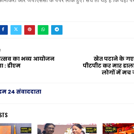
ल कीनौकरी और जेपीएससी के पेपर लीक हुए। सच तो यह है कि यहां पै
।
T
ोत्सव का भव्य आयोजन
खेत पटाने के ग
ा : डीएम
पीटपीट कर मार डाला
लोगों में मच
राइम 24 संवाददाता
STS