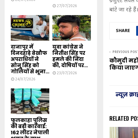
ग्रेजुएट लेव
27/07/2026
बांटे जा रहे हैं
SHARE
दानापुर में
युवा कांग्रेस ने
दिनदहाड़े बेखौफ
नितीश सिंह पर
PREVIOUS POS
अपराधियों ने
हमले की निंदा
कौमुदी मह
सोनू सिंह को
की, दोषियों पर...
किया जाएग
गोलियों से भूना...
23/07/2026
24/07/2026
न्यूज़ क्
RELATED PO
फुलकाहा पुलिस
की बड़ी कार्रवाई:
162 लीटर नेपाली