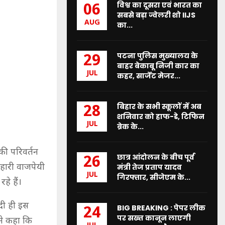
विश्व का दूसरा एवं भारत का
06
सबसे बड़ा ज्वेलरी शो IIJS
AUG
का...
पटना पुलिस मुख्यालय के
29
बाहर बेकाबू निजी कार का
JUL
कहर, सार्जेंट मेजर...
बिहार के सभी स्कूलों में अब
28
शनिवार को हाफ-डे, टिफिन
JUL
ब्रेक के...
 की परिवर्तन
छात्र आंदोलन के बीच पूर्व
26
हारी वाजपेयी
मंत्री तेज प्रताप यादव
JUL
गिरफ्तार, सीजेएम के...
हे हैं।
ोदी ही इस
BIG BREAKING : पेपर लीक
24
पर सख्त कानून लाएगी
ंने कहा कि