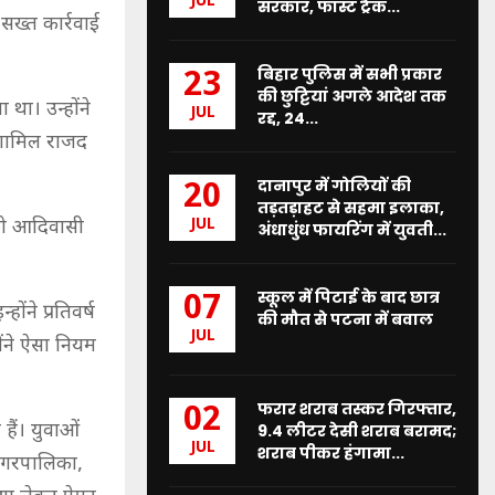
JUL
सरकार, फास्ट ट्रैक...
सख्त कार्रवाई
बिहार पुलिस में सभी प्रकार
23
की छुट्टियां अगले आदेश तक
 था। उन्होंने
JUL
रद्द, 24...
 शामिल राजद
दानापुर में गोलियों की
20
तड़तड़ाहट से सहमा इलाका,
JUL
 को आदिवासी
अंधाधुंध फायरिंग में युवती...
स्कूल में पिटाई के बाद छात्र
07
ंने प्रतिवर्ष
की मौत से पटना में बवाल
JUL
ोंने ऐसा नियम
फरार शराब तस्कर गिरफ्तार,
02
हैं। युवाओं
9.4 लीटर देसी शराब बरामद;
JUL
शराब पीकर हंगामा...
 नगरपालिका,