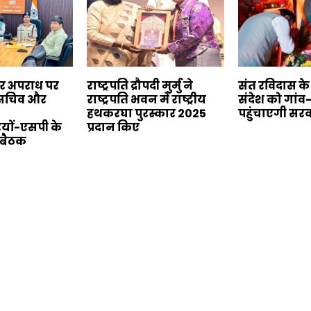
बर अपराध पर
राष्ट्रपति द्रौपदी मुर्मु ने
संत रविदास क
य सचिव और
राष्ट्रपति भवन में राष्ट्रीय
संदेश को गांव
हथकरघा पुरस्कार 2025
पहुंचाएगी सर
यों-एसपी के
प्रदान किए
 बैठक