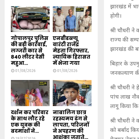
झारखंड में भ
होगी।
श्री चौधरी ने
गोपालपुर पुलिस
एनबीडब्ल्यू
राज्य की सम्
की बड़ी कार्रवाई,
वारंटी राजेंद्र
झारखंड की बर
लग्जरी कार से
मेहता गिरफ्तार,
840 लीटर देसी
न्यायिक हिरासत
महुआ...
में भेजा गया
बिहार के उपमु
01/08/2026
01/08/2026
जनकल्याण की
श्री चौधरी ने
पांच लाख नौकर
लागू किया कि 
दर्शन कर परिवार
नाबालिग छात्र
के साथ लौट रहे
रहस्यमय ढंग से
श्री चौधरी ने
एक युवक की
लापता, परिजनों
को बर्बाद कि
बदमाशों ने...
ने अपहरण की
आशंका जताते...
28/07/2026